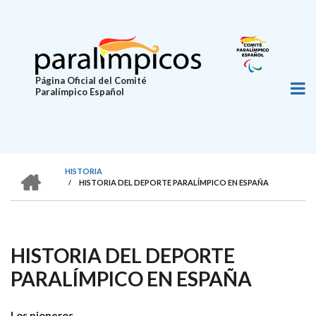
Pasar
al
contenido
principal
Página Oficial del Comité
Paralímpico Español
HOME
HISTORIA
/
HISTORIA DEL DEPORTE PARALÍMPICO EN ESPAÑA
SOBRESCRIBIR
ENLACES
DE
HISTORIA DEL DEPORTE
AYUDA
PARALÍMPICO EN ESPAÑA
A
LA
Los pioneros