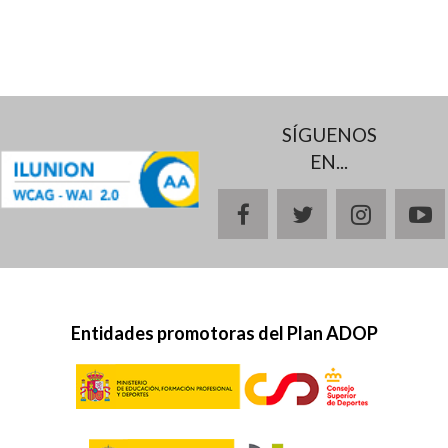
SÍGUENOS
EN...
facebook
twitter
instagr
y
Entidades promotoras del Plan ADOP