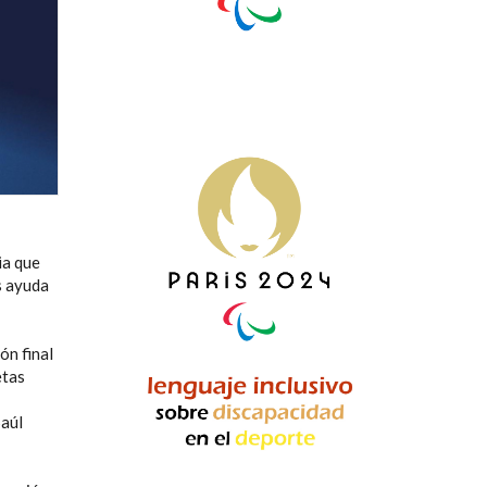
ia que
s ayuda
ón final
etas
Saúl