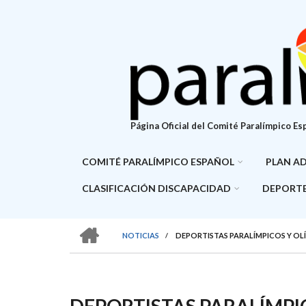
Pasar
al
contenido
principal
Página Oficial del Comité Paralímpico Es
COMITÉ PARALÍMPICO ESPAÑOL
PLAN A
CLASIFICACIÓN DISCAPACIDAD
DEPORTE
HOME
NOTICIAS
/
DEPORTISTAS PARALÍMPICOS Y OLÍ
SOBRESCRIBIR
ENLACES
DE
DEPORTISTAS PARALÍMPI