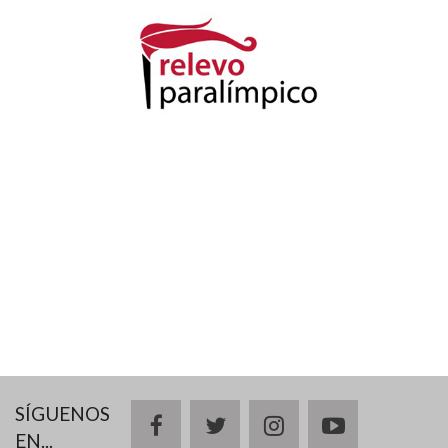
SÍGUENOS
facebook
twitter
instagram
youtube
EN...