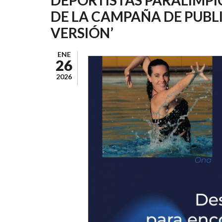
AYUDA
DE LA CAMPAÑA DE PUBLI
A
VERSIÓN’
LA
NAVEGACIÓN
ENE
26
2026