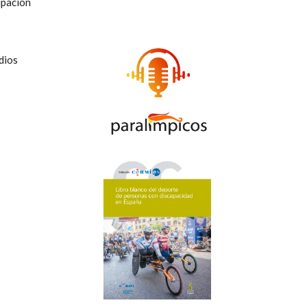
cipación
dios