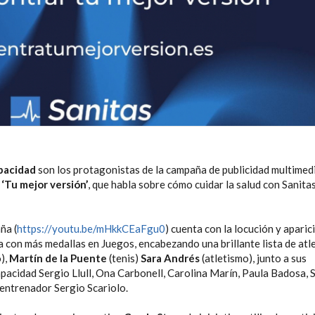
apacidad
son los protagonistas de la campaña de publicidad multimed
a
‘Tu mejor versión’
, que habla sobre cómo cuidar la salud con Sanita
ña (
https://youtu.be/mHkkCEaFgu0
) cuenta con la locución y aparici
la con más medallas en Juegos, encabezando una brillante lista de atl
),
Martín de la Puente
(tenis)
Sara Andrés
(atletismo), junto a sus
pacidad Sergio Llull, Ona Carbonell, Carolina Marín, Paula Badosa, 
entrenador Sergio Scariolo.