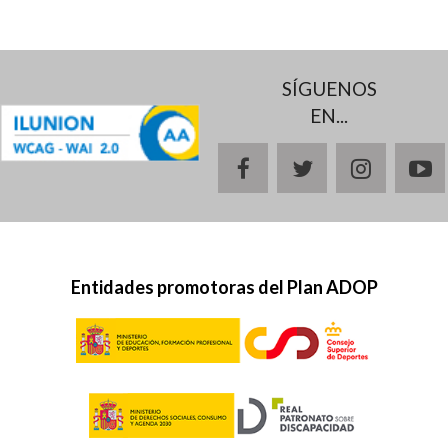
SÍGUENOS
EN...
facebook
twitter
instagr
y
Entidades promotoras del Plan ADOP