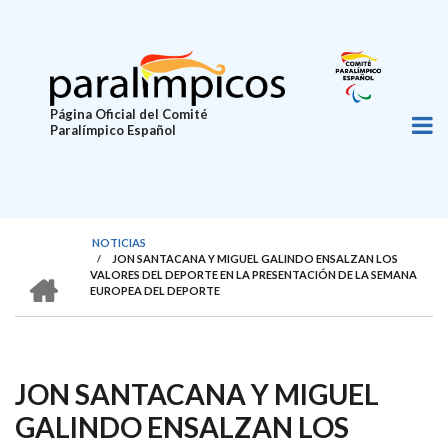
Pasar
al
contenido
principal
Página Oficial del Comité
Paralímpico Español
NOTICIAS
/
JON SANTACANA Y MIGUEL GALINDO ENSALZAN LOS
SOBRESCRIBIR
HOME
VALORES DEL DEPORTE EN LA PRESENTACIÓN DE LA SEMANA
EUROPEA DEL DEPORTE
ENLACES
DE
AYUDA
JON SANTACANA Y MIGUEL
A
LA
GALINDO ENSALZAN LOS