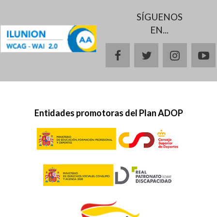
SÍGUENOS
EN...
facebook
twitter
instagr
y
Entidades promotoras del Plan ADOP