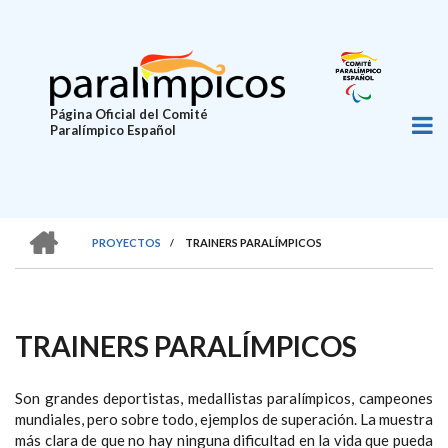
Pasar
al
contenido
principal
Página Oficial del Comité
Paralímpico Español
HOME
PROYECTOS
/
TRAINERS PARALÍMPICOS
SOBRESCRIBIR
ENLACES
DE
TRAINERS PARALÍMPICOS
AYUDA
A
Son grandes deportistas, medallistas paralímpicos, campeones
LA
mundiales, pero sobre todo, ejemplos de superación. La muestra
más clara de que no hay ninguna dificultad en la vida que pueda