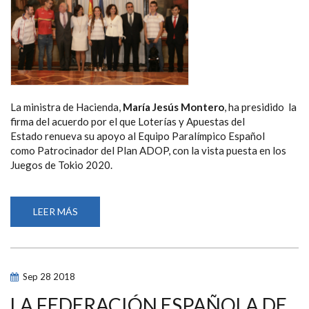
La ministra de Hacienda,
María Jesús Montero
, ha presidido la
firma del acuerdo por el que Loterías y Apuestas del
Estado renueva su apoyo al Equipo Paralímpico Español
como Patrocinador del Plan ADOP, con la vista puesta en los
Juegos de Tokio 2020.
LEER MÁS
SOBRE
LA
MINISTRA
DE
HACIENDA
PRESIDE
LA
Sep
28
2018
RENOVACIÓN
DE
LOTERÍAS
LA FEDERACIÓN ESPAÑOLA DE
COMO