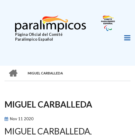
Pasar
al
contenido
principal
Página Oficial del Comité
Paralímpico Español
HOME
MIGUEL CARBALLEDA
SOBRESCRIBIR
ENLACES
DE
MIGUEL CARBALLEDA
AYUDA
A
Nov
11
2020
LA
MIGUEL CARBALLEDA,