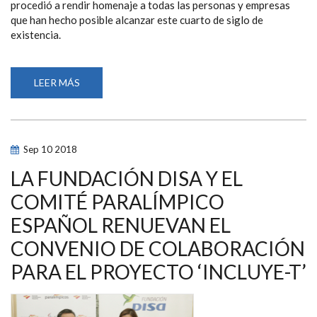
procedió a rendir homenaje a todas las personas y empresas
que han hecho posible alcanzar este cuarto de siglo de
existencia.
LEER MÁS
SOBRE
LA
FEDERACIÓN
ESPAÑOLA
DE
DEPORTES
PARA
Sep
10
2018
CIEGOS
CELEBRA
CON
LA FUNDACIÓN DISA Y EL
UNA
GALA
COMITÉ PARALÍMPICO
SU
25
ESPAÑOL RENUEVAN EL
CUMPLEAÑOS
CONVENIO DE COLABORACIÓN
PARA EL PROYECTO ‘INCLUYE-T’