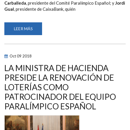
Carballeda
, presidente del Comité Paralímpico Español; y
Jordi
Gual
, presidente de CaixaBank, quién
LEER MÁS
SOBRE
CAIXABANK
SE
CONVIERTE
EN
NUEVO
PATROCINADOR
Oct
09
2018
DEL
COMITÉ
PARALÍMPICO
LA MINISTRA DE HACIENDA
ESPAÑOL
PRESIDE LA RENOVACIÓN DE
LOTERÍAS COMO
PATROCINADOR DEL EQUIPO
PARALÍMPICO ESPAÑOL