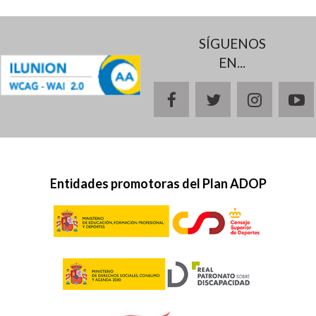
SÍGUENOS
EN...
facebook
twitter
instagr
y
Entidades promotoras del Plan ADOP