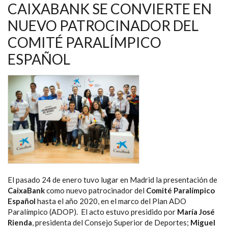
COMITÉ
CAIXABANK SE CONVIERTE EN
PARALÍMPICO
PARA
NUEVO PATROCINADOR DEL
VALORAR
LOS
COMITÉ PARALÍMPICO
AVANCES
INCLUIDOS
EN
ESPAÑOL
EL
ANTEPROYECTO
DE
LA
LEY
DEL
DEPORTE
El pasado 24 de enero tuvo lugar en Madrid la presentación
de
CaixaBank
como nuevo patrocinador del
Comité Paralímpico
Español
hasta el año 2020, en el marco del Plan ADO
Paralímpico (ADOP). El acto estuvo presidido por
María José
Rienda
, presidenta del Consejo Superior de Deportes;
Miguel