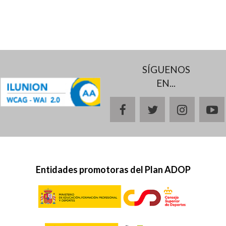
SÍGUENOS
EN...
facebook
twitter
instagr
y
Entidades promotoras del Plan ADOP