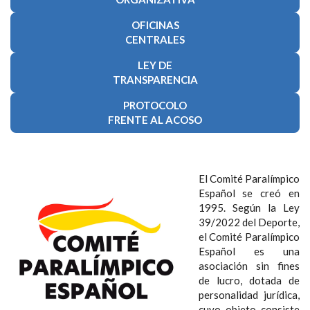
NAVEGACIÓN
OFICINAS
CENTRALES
LEY DE
TRANSPARENCIA
PROTOCOLO
FRENTE AL ACOSO
El Comité Paralímpico
Español se creó en
1995. Según la
Ley
39/2022 del Deporte,
e
l Comité Paralímpico
Español es una
asociación sin fines
de lucro, dotada de
personalidad jurídica,
cuyo objeto consiste