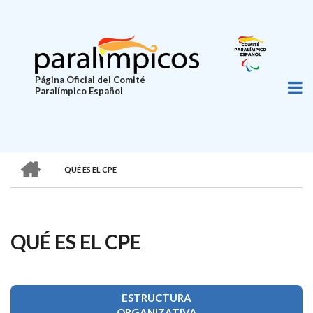
Pasar
al
contenido
principal
Página Oficial del Comité
Paralímpico Español
HOME
QUÉ ES EL CPE
SOBRESCRIBIR
ENLACES
DE
QUÉ ES EL CPE
AYUDA
A
LA
ESTRUCTURA
ORGANIZATIVA