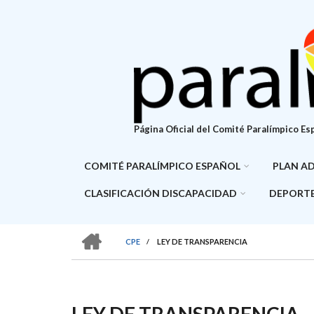
Pasar
al
contenido
principal
Página Oficial del Comité Paralímpico Es
COMITÉ PARALÍMPICO ESPAÑOL
PLAN A
CLASIFICACIÓN DISCAPACIDAD
DEPORTE
HOME
CPE
/
LEY DE TRANSPARENCIA
SOBRESCRIBIR
ENLACES
DE
LEY DE TRANSPARENCIA