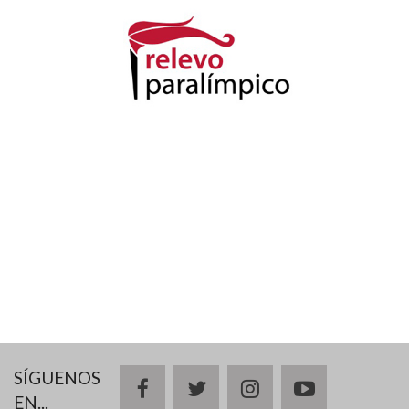
SÍGUENOS
facebook
twitter
instagram
youtube
EN...