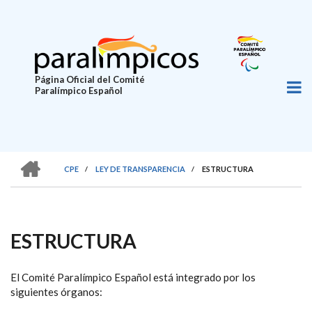
Pasar
al
contenido
principal
Página Oficial del Comité
Paralímpico Español
HOME
CPE
/
LEY DE TRANSPARENCIA
/
ESTRUCTURA
SOBRESCRIBIR
ENLACES
DE
ESTRUCTURA
AYUDA
A
El Comité Paralímpico Español está integrado por los
LA
siguientes órganos: