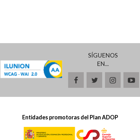
SÍGUENOS
EN...
facebook
twitter
instagr
y
Entidades promotoras del Plan ADOP