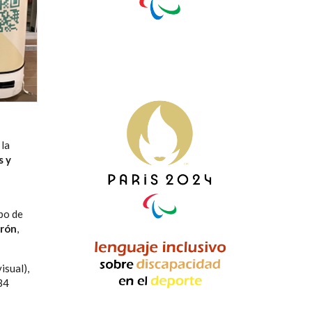
 la
s y
po de
rrón
,
isual),
B4