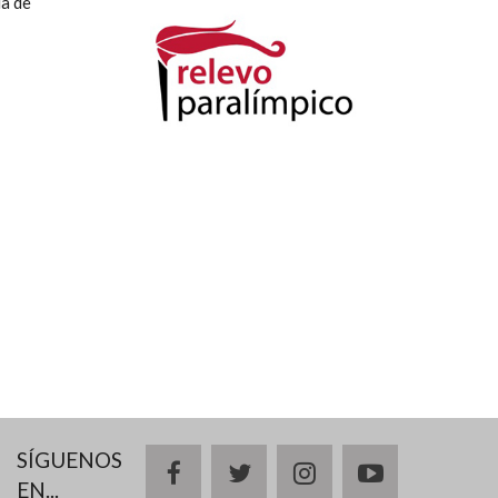
la de
SÍGUENOS
facebook
twitter
instagram
youtube
EN...