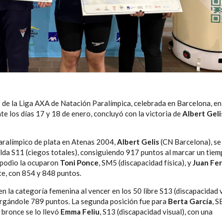
de la Liga AXA de Natación Paralímpica, celebrada en Barcelona, en
te los días 17 y 18 de enero, concluyó con la victoria de
Albert Geli
paralímpico de plata en Atenas 2004,
Albert Gelis
(CN Barcelona), se
da S11 (ciegos totales), consiguiendo 917 puntos al marcar un tiem
 podio la ocuparon
Toni Ponce
, SM5 (discapacidad física), y
Juan Fe
te, con 854 y 848 puntos.
n la categoría femenina al vencer en los 50 libre S13 (discapacidad v
rgándole 789 puntos. La segunda posición fue para
Berta García
, S
l bronce se lo llevó
Emma Feliu
, S13 (discapacidad visual), con una