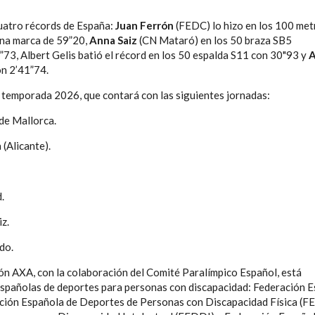
cuatro récords de España:
Juan Ferrón
(FEDC) lo hizo en los 100 met
una marca de 59”20,
Anna Saiz
(CN Mataró) en los 50 braza SB5
3”73, Albert Gelis batió el récord en los 50 espalda S11 con 30"93 y
A
on 2
’
41”74.
a temporada 2026, que contará con las siguientes jornadas:
 de Mallorca.
 (Alicante).
.
iz.
do.
ón AXA, con la colaboración del Comité Paralímpico Español, está
españolas de deportes para personas con discapacidad: Federación 
ción Española de Deportes de Personas con Discapacidad Física (F