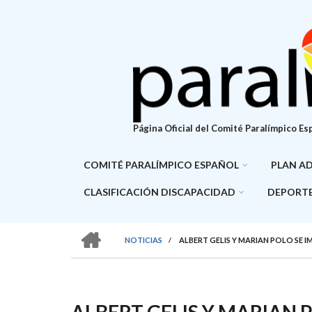
Pasar
al
contenido
principal
Página Oficial del Comité Paralímpico Es
COMITÉ PARALÍMPICO ESPAÑOL
PLAN A
CLASIFICACIÓN DISCAPACIDAD
DEPORTE
HOME
NOTICIAS
/
ALBERT GELIS Y MARIAN POLO SE 
SOBRESCRIBIR
ENLACES
DE
ALBERT GELIS Y MARIAN 