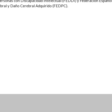
ersonas con Discapacidad Intelectual (FEDDI) y Federación Españo
ebral y Daño Cerebral Adquirido (FEDPC).