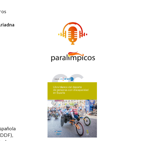
ros
riadna
Española
EDDF),