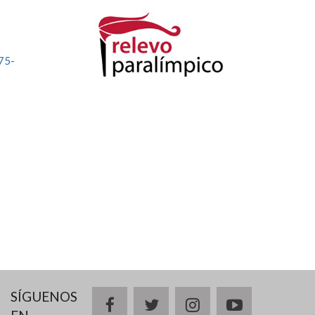
75-
SÍGUENOS
facebook
twitter
instagram
youtube