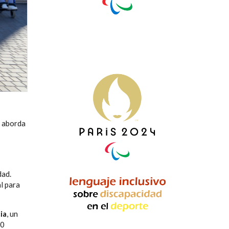
, aborda
dad.
l para
ia
, un
30