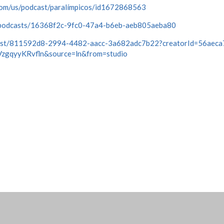
.com/us/podcast/paralímpicos/id1672868563
s/podcasts/16368f2c-9fc0-47a4-b6eb-aeb805aeba80
dcast/811592d8-2994-4482-aacc-3a682adc7b22?creatorId=56aeca
gqyyKRvfln&source=ln&from=studio