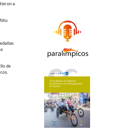
tieron a
Alto
edallas
la
llo de
icos.