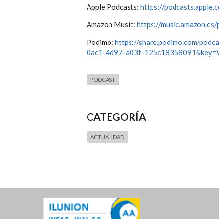
Apple Podcasts:
https://podcasts.apple
Amazon Music:
https://music.amazon.e
Podimo:
https://share.podimo.com/po
0ac1-4d97-a03f-125c18358091&key=Vz
PODCAST
CATEGORÍA
ACTUALIDAD