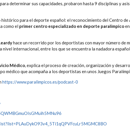
 para determinar sus capacidades, probaron hasta 9 disciplinas y asis
o histórico para el deporte español: el reconocimiento del Centro de 
ia como el
primer centro especializado en deporte paralímpico
en
Leardy
hace un recorrido por los deportistas con mayor número de m
 a nivel internacional, entre los que se encuentra la nadadora españo
vicio Médico
, explica el proceso de creación, organización y desarro
ipo médico que acompaña a los deportistas en unos Juegos Paralímp
en
https://www.paralimpicos.es/podcast-0
6
how/5QWMBGmuOIsGMuih5MNu96
laylist?list=PLAuDykO93v4_5Ti1qQPVFcuLr5MGMC8BO