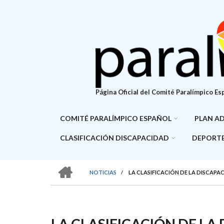
Pasar
al
contenido
principal
Página Oficial del Comité Paralímpico Es
COMITÉ PARALÍMPICO ESPAÑOL
PLAN A
CLASIFICACIÓN DISCAPACIDAD
DEPORTE
HOME
NOTICIAS
/
LA CLASIFICACIÓN DE LA DISCAPA
SOBRESCRIBIR
ENLACES
DE
LA CLASIFICACIÓN DE LA