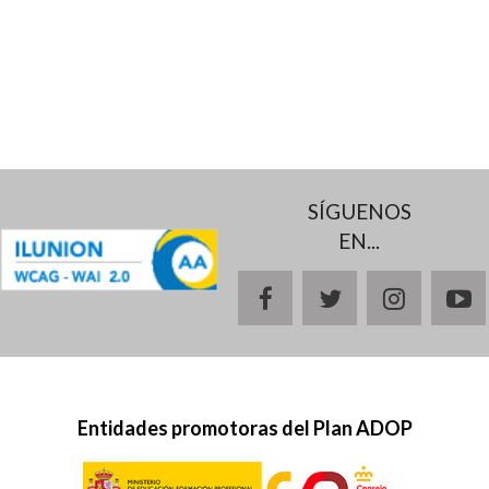
SÍGUENOS
EN...
facebook
twitter
instagr
y
Entidades promotoras del Plan ADOP