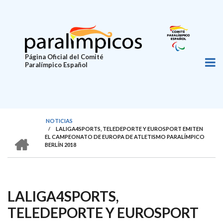
Pasar
al
contenido
principal
Página Oficial del Comité
Paralímpico Español
NOTICIAS
/
LALIGA4SPORTS, TELEDEPORTE Y EUROSPORT EMITEN
SOBRESCRIBIR
HOME
EL CAMPEONATO DE EUROPA DE ATLETISMO PARALÍMPICO
BERLÍN 2018
ENLACES
DE
AYUDA
LALIGA4SPORTS,
A
LA
TELEDEPORTE Y EUROSPORT