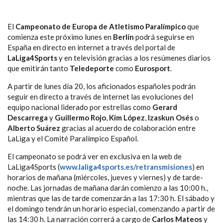
El
Campeonato de Europa de Atletismo Paralímpico
que
comienza este próximo lunes en
Berlín
podrá seguirse en
España en directo en internet a través del portal de
LaLiga4Sports
y en televisión gracias a los resúmenes diarios
que emitirán tanto
Teledeporte
como
Eurosport
.
A partir de lunes día 20, los aficionados españoles podrán
seguir en directo a través de internet las evoluciones del
equipo nacional liderado por estrellas como
Gerard
Descarrega
y
Guillermo Rojo
,
Kim López
,
Izaskun Osés
o
Alberto Suárez
gracias al acuerdo de colaboración entre
LaLiga y el Comité Paralímpico Español.
El campeonato se podrá ver en exclusiva en la web de
LaLiga4Sports (
www.laliga4sports.es/retransmisiones
) en
horarios de mañana (miércoles, jueves y viernes) y de tarde-
noche. Las jornadas de mañana darán comienzo a las 10:00 h.,
mientras que las de tarde comenzarán a las 17:30 h. El sábado y
el domingo tendrán un horario especial, comenzando a partir de
las 14:30 h. La narración correrá a cargo de
Carlos Mateos
y