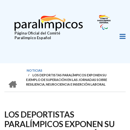
Pasar
al
contenido
principal
Página Oficial del Comité
Paralímpico Español
NOTICIAS
/
LOS DEPORTISTAS PARALÍMPICOS EXPONEN SU
SOBRESCRIBIR
HOME
EJEMPLO DE SUPERACIÓN EN LAS JORNADAS SOBRE
RESILIENCIA, NEUROCIENCIA E INSERCIÓN LABORAL
ENLACES
DE
AYUDA
LOS DEPORTISTAS
A
LA
PARALÍMPICOS EXPONEN SU