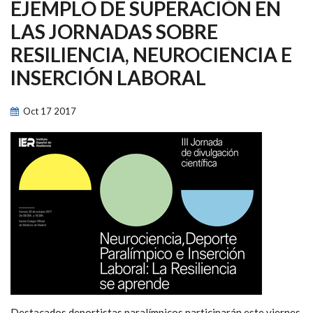
NAVEGACIÓN
EJEMPLO DE SUPERACIÓN EN
LAS JORNADAS SOBRE
RESILIENCIA, NEUROCIENCIA E
INSERCIÓN LABORAL
Oct
17
2017
Destacados deportistas paralímpicos participarán este viernes,