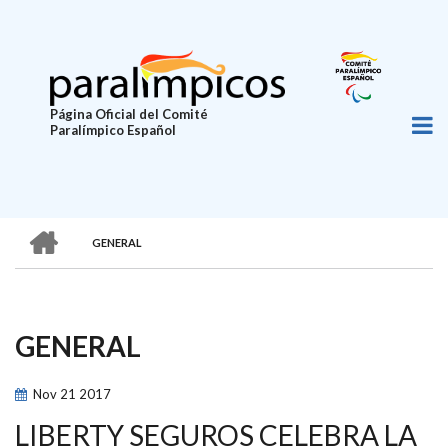
Pasar
al
contenido
principal
Página Oficial del Comité
Paralímpico Español
HOME
GENERAL
SOBRESCRIBIR
ENLACES
DE
GENERAL
AYUDA
A
Nov
21
2017
LA
LIBERTY SEGUROS CELEBRA LA