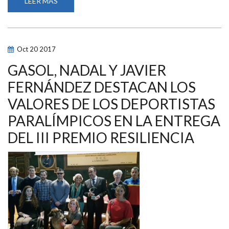
LEER MÁS
SOBRE
MIREIA
BELMONTE,
TERESA
PERALES
Y
OTROS
Oct
20
2017
NADADORES
CON
Y
GASOL, NADAL Y JAVIER
SIN
DISCAPACIDAD
FERNÁNDEZ DESTACAN LOS
PROMUEVEN
EL
VALORES DE LOS DEPORTISTAS
DEPORTE
INCLUSIVO
EN
PARALÍMPICOS EN LA ENTREGA
UNA
CARRERA
DEL III PREMIO RESILIENCIA
DE
RELEVOS