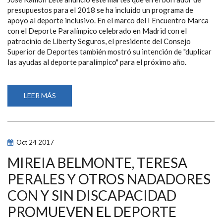
presupuestos para el 2018 se ha incluido un programa de
apoyo al deporte inclusivo. En el marco del I Encuentro Marca
con el Deporte Paralímpico celebrado en Madrid con el
patrocinio de Liberty Seguros, el presidente del Consejo
Superior de Deportes también mostró su intención de "duplicar
las ayudas al deporte paralímpico" para el próximo año.
LEER MÁS
SOBRE
LETE
ANUNCIA
UN
NUEVO
PROGRAMA
DE
Oct
24
2017
APOYO
AL
DEPORTE
MIREIA BELMONTE, TERESA
INCLUSIVO
Y
PERALES Y OTROS NADADORES
DUPLICAR
LAS
CON Y SIN DISCAPACIDAD
AYUDAS
AL
DEPORTE
PROMUEVEN EL DEPORTE
PARALÍMPICO