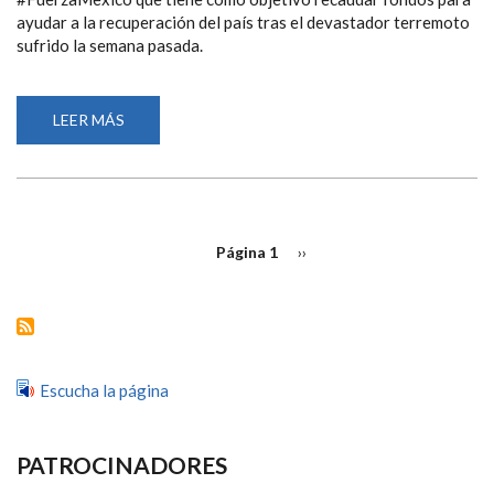
ayudar a la recuperación del país tras el devastador terremoto
sufrido la semana pasada.
LEER MÁS
SOBRE
LA
CAMPAÑA
#FUERZAMEXICO
ANIMA
A
LA
COMUNIDAD
PAGINACIÓN
PARALÍMPICA
Página 1
Siguiente
››
INTERNACIONAL
página
A
SOLIDARIZARSE
CON
EL
PAÍS
TRAS
EL
TERREMOTO
Escucha la página
PATROCINADORES