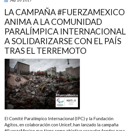
Sep
26
2017
DE
SUPERACIÓN
EN
LA CAMPAÑA #FUERZAMEXICO
LAS
JORNADAS
ANIMA A LA COMUNIDAD
SOBRE
RESILIENCIA,
PARALÍMPICA INTERNACIONAL
NEUROCIENCIA
E
INSERCIÓN
A SOLIDARIZARSE CON EL PAÍS
LABORAL
TRAS EL TERREMOTO
El Comité Paralímpico Internacional (IPC) y la Fundación
Agitos, en colaboración con Unicef, han lanzado la campaña
#FuerzaMexico que tiene como objetivo recaudar fondos para