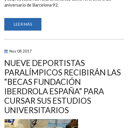
aniversario de Barcelona 92.
LEER MÁS
SOBRE
LIBERTY
SEGUROS
CELEBRA
LA
JORNADA
“25
Nov
08
2017
AÑOS
DE
DEPORTE
NUEVE DEPORTISTAS
PARALÍMPICO”
DESDE
PARALÍMPICOS RECIBIRÁN LAS
BARCELONA
1992
“BECAS FUNDACIÓN
IBERDROLA ESPAÑA” PARA
CURSAR SUS ESTUDIOS
UNIVERSITARIOS