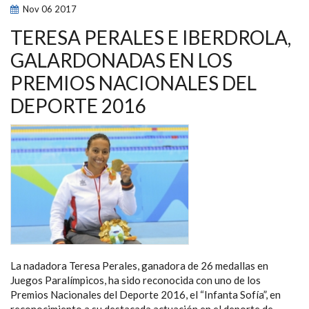
“BECAS
Nov
06
2017
FUNDACIÓN
IBERDROLA
ESPAÑA”
TERESA PERALES E IBERDROLA,
PARA
CURSAR
GALARDONADAS EN LOS
SUS
ESTUDIOS
PREMIOS NACIONALES DEL
UNIVERSITARIOS
DEPORTE 2016
La nadadora Teresa Perales, ganadora de 26 medallas en
Juegos Paralímpicos, ha sido reconocida con uno de los
Premios Nacionales del Deporte 2016, el “Infanta Sofía”, en