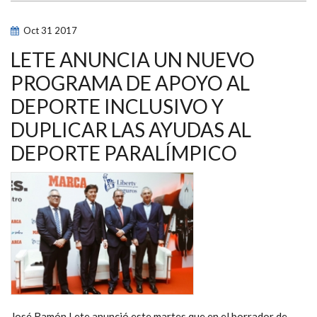
ENTRA
COMO
VOCAL
Oct
31
2017
EN
LA
EJECUTIVA
LETE ANUNCIA UN NUEVO
DE
LA
PROGRAMA DE APOYO AL
FEDERACIÓN
INTERNACIONAL
DEPORTE INCLUSIVO Y
DE
DEPORTES
PARA
DUPLICAR LAS AYUDAS AL
CIEGOS
DEPORTE PARALÍMPICO
José Ramón Lete anunció este martes que en el borrador de