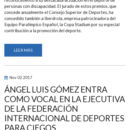
reconocimiento a su destacada actuación en el deporte de
personas con discapacidad. El jurado de estos premios, que
concede anualmente el Consejo Superior de Deportes, ha
concedido también a Iberdrola, empresa patrocinadora del
Equipo Paralímpico Español, la Copa Stadium por su especial
contribución a la promoción del deporte.
LEER MÁS
SOBRE
TERESA
PERALES
E
IBERDROLA,
GALARDONADAS
EN
Nov
02
2017
LOS
PREMIOS
NACIONALES
ÁNGEL LUIS GÓMEZ ENTRA
DEL
DEPORTE
COMO VOCAL EN LA EJECUTIVA
2016
DE LA FEDERACIÓN
INTERNACIONAL DE DEPORTES
PARA CIEGOS