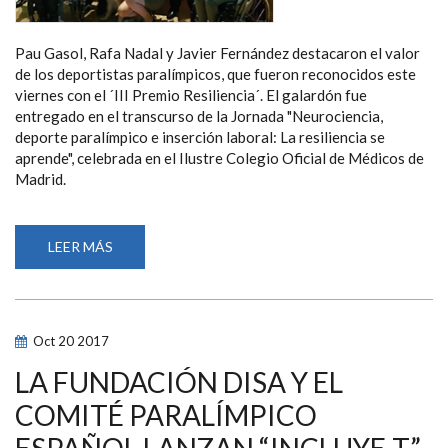
Pau Gasol, Rafa Nadal y Javier Fernández destacaron el valor
de los deportistas paralímpicos, que fueron reconocidos este
viernes con el ´III Premio Resiliencia´. El galardón fue
entregado en el transcurso de la Jornada "Neurociencia,
deporte paralímpico e inserción laboral: La resiliencia se
aprende", celebrada en el Ilustre Colegio Oficial de Médicos de
Madrid.
LEER MÁS
SOBRE
GASOL,
NADAL
Y
JAVIER
FERNÁNDEZ
DESTACAN
Oct
20
2017
LOS
VALORES
DE
LA FUNDACIÓN DISA Y EL
LOS
DEPORTISTAS
COMITÉ PARALÍMPICO
PARALÍMPICOS
EN
ESPAÑOL LANZAN “INCLUYE-T”
LA