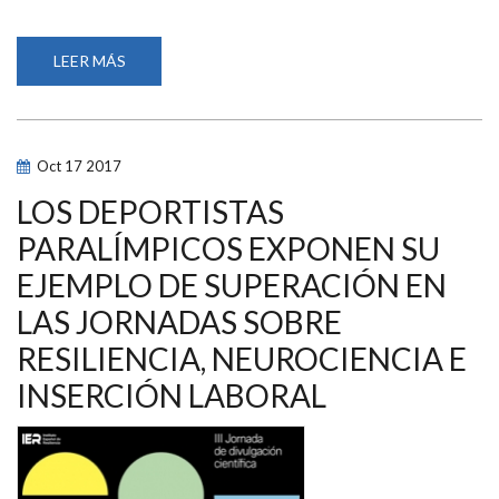
LEER MÁS
SOBRE
LA
FUNDACIÓN
DISA
Y
EL
COMITÉ
Oct
17
2017
PARALÍMPICO
ESPAÑOL
LANZAN
LOS DEPORTISTAS
“INCLUYE-
T”
PARALÍMPICOS EXPONEN SU
CANARIAS,
PARA
EJEMPLO DE SUPERACIÓN EN
FORMAR
A
PROFESORES
LAS JORNADAS SOBRE
EN
DEPORTE
RESILIENCIA, NEUROCIENCIA E
Y
DISCAPACIDAD
INSERCIÓN LABORAL