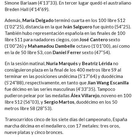
Simone Barlaam (4’13”33). En tercer lugar quedó el australiano
Breden Hall (4’14”69).
Además,
María Delgado
terminó cuarta en los 100 libre S12
(1’02”25), distancia en la que
Iván Salguero
fue quinto (54”25).
También hubo representación española en las finales de 100
libre S11 para nadadores ciegos, con
José Cantero
sexto
(1’00”26) y
Mahamadou Dambelle
octavo (1’01”00), así como
en la de 50 libre S3, con
Daniel Ferrer
sexto (47”54).
En la sesión matinal,
Nuria Marqués
y
Beatriz Lérida
no
consiguieron plaza en la final de los 400 metros libre S9 al
terminar en las posiciones undécima (5’17”64) y duodécima
(5’24”88), respectivamente, en tanto que
Jian Wang Escanilla
fue décimo en las series masculinas (4’33”35). Tampoco
pudieron pelear por las medallas
Álex Villarejo
, noveno en 100
libre S12 (56”03), y
Sergio Martos
, duodécimo en los 50
metros libre S8 (28”53).
Transcurridos cinco de los siete días del campeonato, España
marcha décima en el medallero, con 17 metales: tres oros,
nueve platas y cinco bronces.