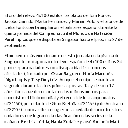
El oro del relevo 4x100 estilos, las platas de Toni Ponce,
Jacobo Garrido, Marta Fernández y Marian Polo, y el bronce de
Delia Fontcuberta ampliaron el palmarés español durante la
quinta jornada del
Campeonato del Mundo de Natación
Paralímpica
, que se disputa en Singapur hasta el próximo 27 de
septiembre.
El momento más emocionante de esta jornada en la piscina de
Singapur lo protagonizó el relevo español de 4x100 estilos 34
puntos (para nadadores con discapacidad física menos
afectados), formado por
Óscar Salguero
,
Nuria Marquès
,
Íñigo Llopis
y
Tasy Dmytriv
. Aunque el equipo se mantuvo
segundo durante las tres primeras postas, Tasy, de solo 17
años, fue capaz de remontar en los últimos metros para
conquistar el título mundial y el récord de los campeonatos
(4’31”50), por delante de Gran Bretaña (4’31”65) y de Australia
(4’32”05). Junto a ellos recogieron la medalla de oro otros tres
nadadores que lograron la clasificación en las series de la
mañana:
Beatriz Lérida
,
Nahia Zudaire
y
José Antonio Marí
.