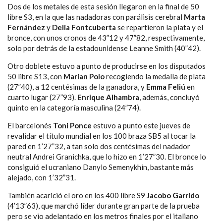
Dos de los metales de esta sesión llegaron en la final de 50
libre S3, en la que las nadadoras con parálisis cerebral
Marta
Fernández
y
Delia Fontcuberta
se repartieron la plata y el
bronce, con unos cronos de 43”12 y 47”82, respectivamente,
solo por detrás de la estadounidense Leanne Smith (40”42).
Otro doblete estuvo a punto de producirse en los disputados
50 libre S13, con
Marian Polo
recogiendo la medalla de plata
(27”40), a 12 centésimas de la ganadora, y
Emma Feliú
en
cuarto lugar (27”93).
Enrique Alhambra
, además, concluyó
quinto en la categoría masculina (24”74).
El barcelonés
Toni Ponce
estuvo a punto este jueves de
revalidar el título mundial en los 100 braza SB5 al tocar la
pared en 1’27”32, a tan solo dos centésimas del nadador
neutral Andrei Granichka, que lo hizo en 1’27”30. El bronce lo
consiguió el ucraniano Danylo Semenykhin, bastante más
alejado, con 1’32”31.
También acarició el oro en los 400 libre S9
Jacobo Garrido
(4’13”63), que marchó líder durante gran parte de la prueba
pero se vio adelantado en los metros finales por el italiano