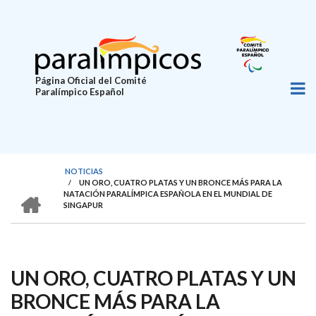
Pasar
al
contenido
principal
Página Oficial del Comité
Paralímpico Español
NOTICIAS
/
UN ORO, CUATRO PLATAS Y UN BRONCE MÁS PARA LA
SOBRESCRIBIR
HOME
NATACIÓN PARALÍMPICA ESPAÑOLA EN EL MUNDIAL DE
SINGAPUR
ENLACES
DE
AYUDA
UN ORO, CUATRO PLATAS Y UN
A
LA
BRONCE MÁS PARA LA