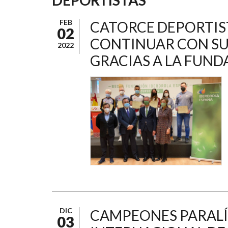
AYUDA
A
FEB
CATORCE DEPORTIS
02
LA
CONTINUAR CON SU
2022
NAVEGACIÓN
GRACIAS A LA FUND
DIC
CAMPEONES PARALÍM
03