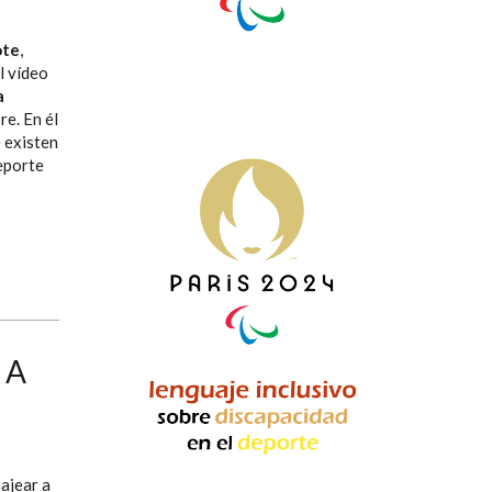
ote
,
l vídeo
a
re. En él
e existen
eporte
 A
ajear a