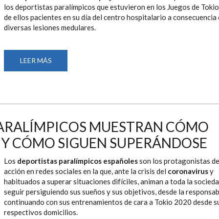
los deportistas paralímpicos que estuvieron en los Juegos de Tokio
de ellos pacientes en su día del centro hospitalario a consecuencia
diversas lesiones medulares.
LEER MÁS
SOBRE
EL
HOSPITAL
DE
PARAPLÉJICOS
DE
TOLEDO
AGRADECE
A
LOS
PARALÍMPICOS MUESTRAN CÓMO
DEPORTISTAS
PARALÍMPICOS
 Y CÓMO SIGUEN SUPERÁNDOSE
QUE
SIRVAN
DE
Los
deportistas paralímpicos españoles
son los protagonistas d
EJEMPLO
PARA
acción en redes sociales en la que, ante la crisis del
coronavirus
y
MUCHOS
habituados a superar situaciones difíciles, animan a toda la socieda
PACIENTES
seguir persiguiendo sus sueños y sus objetivos, desde la responsab
continuando con sus entrenamientos de cara a Tokio 2020 desde s
respectivos domicilios.