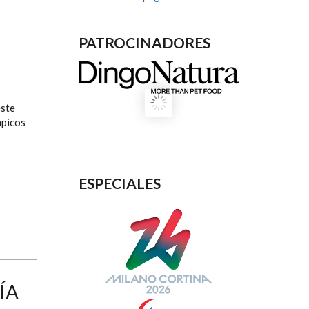
PATROCINADORES
este
mpicos
ESPECIALES
ÍA