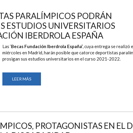
TAS PARALÍMPICOS PODRÁN
S ESTUDIOS UNIVERSITARIOS
ACIÓN IBERDROLA ESPAÑA
Las ‘
Becas Fundación Iberdrola España’
, cuya entrega se realizó 
miércoles en Madrid, harán posible que catorce deportistas paralí
prosigan sus estudios universitarios en el curso 2021-2022.
LEER MÁS
SOBRE
CATORCE
DEPORTISTAS
PARALÍMPICOS
PODRÁN
CONTINUAR
CON
SUS
ESTUDIOS
UNIVERSITARIOS
GRACIAS
PICOS, PROTAGONISTAS EN EL D
A
LA
FUNDACIÓN