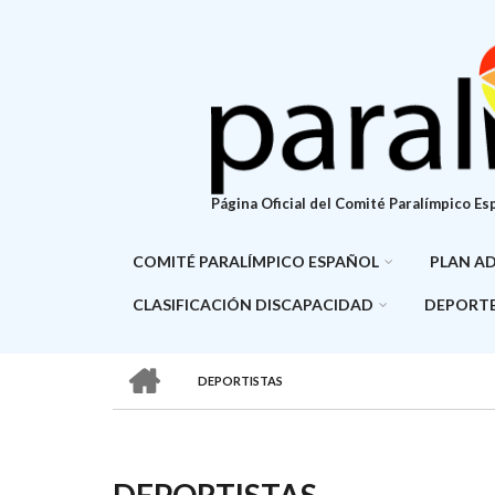
Pasar
al
contenido
principal
Página Oficial del Comité Paralímpico Es
COMITÉ PARALÍMPICO ESPAÑOL
PLAN A
CLASIFICACIÓN DISCAPACIDAD
DEPORTE
HOME
DEPORTISTAS
SOBRESCRIBIR
ENLACES
DE
DEPORTISTAS