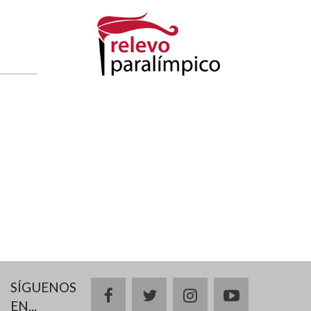
SÍGUENOS
facebook
twitter
instagram
youtube
EN...