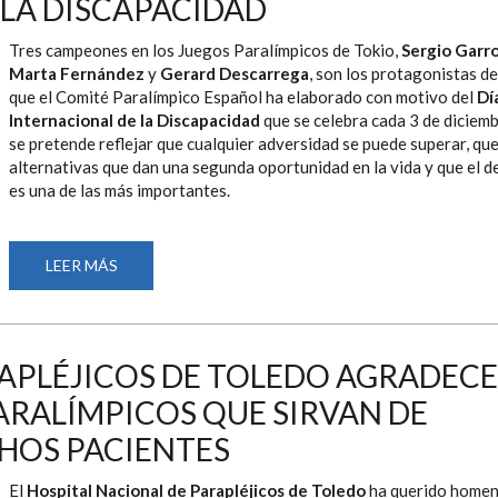
 LA DISCAPACIDAD
IBERDROLA
ESPAÑA
Tres campeones en los Juegos Paralímpicos de Tokio,
Sergio Garr
Marta Fernández
y
Gerard Descarrega
, son los protagonistas de
que el Comité Paralímpico Español ha elaborado con motivo del
Dí
Internacional de la Discapacidad
que se celebra cada 3 de diciemb
se pretende reflejar que cualquier adversidad se puede superar, qu
alternativas que dan una segunda oportunidad en la vida y que el d
es una de las más importantes.
LEER MÁS
SOBRE
CAMPEONES
PARALÍMPICOS,
PROTAGONISTAS
EN
EL
DÍA
RAPLÉJICOS DE TOLEDO AGRADECE
INTERNACIONAL
DE
ARALÍMPICOS QUE SIRVAN DE
LA
DISCAPACIDAD
HOS PACIENTES
El
Hospital Nacional de Parapléjicos de Toledo
ha querido homen