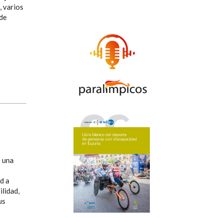
, varios
 de
e una
d a
ilidad,
us