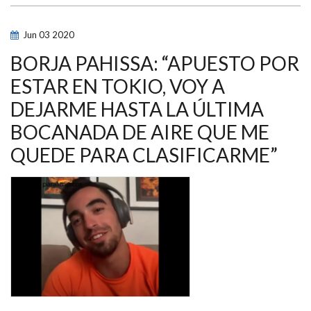
LA
MISMA
ILUSIÓN
Jun
03
2020
QUE
EL
PRIMER
BORJA PAHISSA: “APUESTO POR
DÍA
POR
ESTAR EN TOKIO, VOY A
IR
A
DEJARME HASTA LA ÚLTIMA
UNOS
JUEGOS
Y
BOCANADA DE AIRE QUE ME
CONSEGUIR
ESA
QUEDE PARA CLASIFICARME”
MEDALLA
QUE
ME
FALTA”