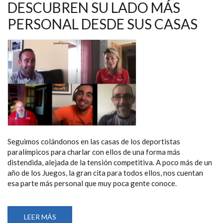
MATA
DESCUBREN SU LADO MÁS
TE
FORTALECE’,
PERSONAL DESDE SUS CASAS
Y
CREO
QUE
ES
ALGO
QUE
ME
REPRESENTA
MUY
BIEN”
Seguimos colándonos en las casas de los deportistas
paralímpicos para charlar con ellos de una forma más
distendida, alejada de la tensión competitiva. A poco más de un
año de los Juegos, la gran cita para todos ellos, nos cuentan
esa parte más personal que muy poca gente conoce.
LEER MÁS
SOBRE