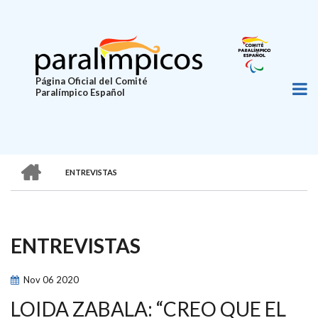
Pasar
al
contenido
principal
Página Oficial del Comité
Paralímpico Español
HOME
ENTREVISTAS
SOBRESCRIBIR
ENLACES
DE
ENTREVISTAS
AYUDA
A
Nov
06
2020
LA
LOIDA ZABALA: “CREO QUE EL