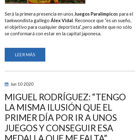
Será la primera presencia en unos
Juegos Paralímpico
s para el
taekwondista gallego
Álex Vidal
. Reconoce que “es un sueño,
el objetivo para cualquier deportista”, pero admite que no sólo
se conformará con estar en la capital japonesa.
LEER MÁS
SOBRE
ÁLEX
VIDAL:
“LLEGUÉ
AL
TAEKWONDO,
DESDE
Jun
10
2020
EL
PRINCIPIO
ME
MIGUEL RODRÍGUEZ: “TENGO
SENTÍ
COMO
LA MISMA ILUSIÓN QUE EL
UNO
MÁS
PRIMER DÍA POR IR A UNOS
Y
ME
ENAMORÉ
JUEGOS Y CONSEGUIR ESA
DE
ESTE
MEDALLA QUE ME FALTA”
DEPORTE"