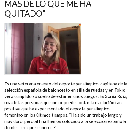
AIRE
MÁS DE LO QUE ME HA
QUE
ME
QUITADO”
QUEDE
PARA
CLASIFICARME”
Es una veterana en esto del deporte paralímpico, capitana de la
selección española de baloncesto en silla de ruedas y en Toki
o
verá cumplido su sueño de estar en unos Juegos. Es
Sonia Ruiz
,
una de las personas que mejor puede contar la evolución tan
positiva que ha experimentado el deporte paralímpico
femenino en los últimos tiempos. “Ha sido un trabajo largo y
muy duro, pero al final hemos colocado a la selección española
donde creo que se merece”.