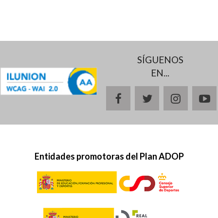
SÍGUENOS
EN...
facebook
twitter
instagr
y
Entidades promotoras del Plan ADOP