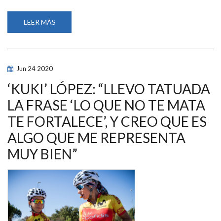
LEER MÁS
SOBRE
JUAN
ANTONIO
VALLE:
“ME
FIJO
MUCHO
Jun
24
2020
EN
LA
TÉCNICA
‘KUKI’ LÓPEZ: “LLEVO TATUADA
DE
LOS
LA FRASE ‘LO QUE NO TE MATA
PIRAGÜISTAS
MÁS
TE FORTALECE’, Y CREO QUE ES
IMPORTANTES,
ENTRE
ELLOS
ALGO QUE ME REPRESENTA
SAÚL
CRAVIOTTO”
MUY BIEN”