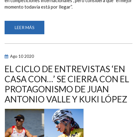
en competiciones internacionales”, pero considera que “el mejor
momento todavía está por llegar”.
LEER MÁS
SOBRE
LOIDA
ZABALA:
“CREO
QUE
EL
MEJOR
Ago
10
2020
MOMENTO
DEPORTIVO
DE
EL CICLO DE ENTREVISTAS ‘EN
MI
CARRERA
CASA CON…’ SE CIERRA CON EL
TODAVÍA
ESTÁ
PROTAGONISMO DE JUAN
POR
LLEGAR”
ANTONIO VALLE Y KUKI LÓPEZ