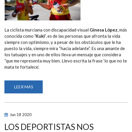
La ciclista murciana con discapacidad visual
Ginesa López
, más
conocida como
‘Kuki’
, es de las personas que afronta la vida
siempre con optimismo, y a pesar de los obstáculos que le ha
puesto la vida, siempre mira “hacia adelante”. Es una amante de
los tatuajes y en uno de ellos lleva un mensaje que considera
“que me representa muy bien. Llevo escrita la frase ‘lo que no te
mata te fortalece’.
LEER MÁS
SOBRE
‘KUKI’
LÓPEZ:
“LLEVO
TATUADA
LA
FRASE
Jun
18
2020
‘LO
QUE
NO
LOS DEPORTISTAS NOS
TE