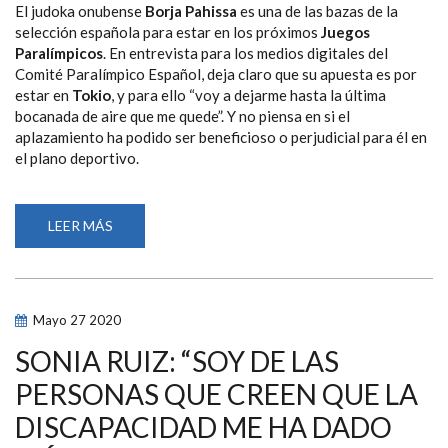
El judoka onubense
Borja Pahissa
es una de las bazas de la
selección española para estar en los próximos
Juegos
Paralímpicos
. En entrevista para los medios digitales del
Comité Paralímpico Español, deja claro que su apuesta es por
estar en
Tokio
, y para ello “voy a dejarme hasta la última
bocanada de aire que me quede”. Y no piensa en si el
aplazamiento ha podido ser beneficioso o perjudicial para él en
el plano deportivo.
LEER MÁS
SOBRE
BORJA
PAHISSA:
“APUESTO
POR
ESTAR
EN
Mayo
27
2020
TOKIO,
VOY
A
SONIA RUIZ: “SOY DE LAS
DEJARME
HASTA
PERSONAS QUE CREEN QUE LA
LA
ÚLTIMA
DISCAPACIDAD ME HA DADO
BOCANADA
DE