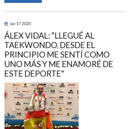
LOS
DEPORTISTAS
NOS
DESCUBREN
SU
LADO
Jun
17
2020
MÁS
PERSONAL
DESDE
ÁLEX VIDAL: “LLEGUÉ AL
SUS
CASAS
TAEKWONDO, DESDE EL
PRINCIPIO ME SENTÍ COMO
UNO MÁS Y ME ENAMORÉ DE
ESTE DEPORTE"