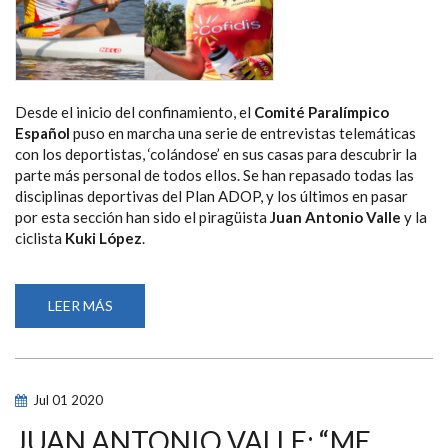
Desde el inicio del confinamiento, el
Comité Paralímpico
Español
puso en marcha una serie de entrevistas telemáticas
con los deportistas, ‘colándose’ en sus casas para descubrir la
parte más personal de todos ellos. Se han repasado todas las
disciplinas deportivas del Plan ADOP, y los últimos en pasar
por esta sección han sido el piragüista
Juan Antonio Valle
y la
ciclista
Kuki López
.
LEER MÁS
SOBRE
EL
CICLO
DE
ENTREVISTAS
‘EN
CASA
Jul
01
2020
CON…’
SE
CIERRA
JUAN ANTONIO VALLE: “ME
CON