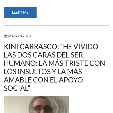
LEER MÁS
SOBRE
SONIA
RUIZ:
“SOY
DE
LAS
PERSONAS
Mayo
20
2020
QUE
CREEN
QUE
KINI CARRASCO: “HE VIVIDO
LA
DISCAPACIDAD
LAS DOS CARAS DEL SER
ME
HA
HUMANO: LA MÁS TRISTE CON
DADO
MÁS
DE
LOS INSULTOS Y LA MÁS
LO
QUE
AMABLE CON EL APOYO
ME
HA
SOCIAL”
QUITADO”