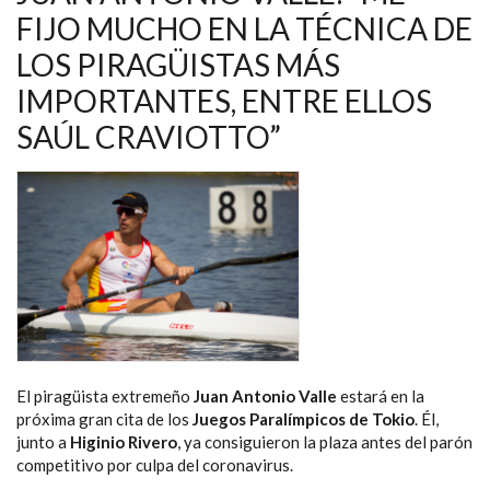
EL
FIJO MUCHO EN LA TÉCNICA DE
PROTAGONISMO
DE
LOS PIRAGÜISTAS MÁS
JUAN
ANTONIO
VALLE
IMPORTANTES, ENTRE ELLOS
Y
KUKI
SAÚL CRAVIOTTO”
LÓPEZ
El piragüista extremeño
Juan Antonio Valle
estará en la
próxima gran cita de los
Juegos Paralímpicos de Tokio
. Él,
junto a
Higinio Rivero
, ya consiguieron la plaza antes del parón
competitivo por culpa del coronavirus.