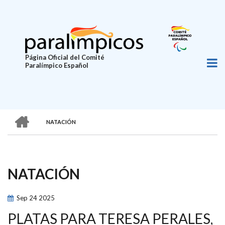
Pasar
al
contenido
principal
Página Oficial del Comité
Paralímpico Español
HOME
NATACIÓN
SOBRESCRIBIR
ENLACES
DE
NATACIÓN
AYUDA
A
Sep
24
2025
LA
PLATAS PARA TERESA PERALES,