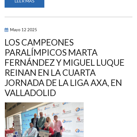
LEER MÁS
SOBRE
AXA
RENUEVA
SU
APOYO
AL
EQUIPO
Mayo
12
2025
PARALÍMPICO
ESPAÑOL
HASTA
LOS CAMPEONES
LOS
ÁNGELES
PARALÍMPICOS MARTA
2028
Y
FERNÁNDEZ Y MIGUEL LUQUE
PRESENTA
EL
NUEVO
REINAN EN LA CUARTA
EQUIPO
DE
JORNADA DE LA LIGA AXA, EN
PROMESAS
VALLADOLID