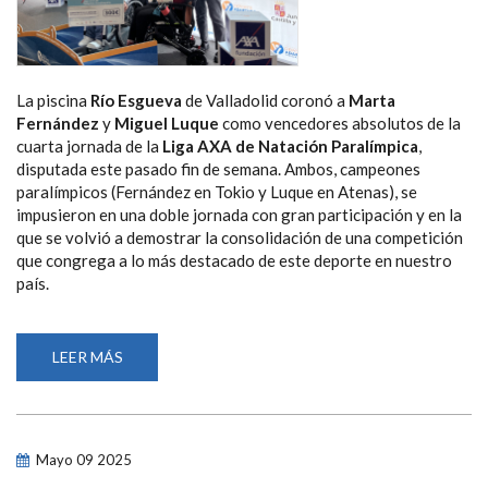
La piscina
Río Esgueva
de Valladolid coronó a
Marta
Fernández
y
Miguel Luque
como vencedores absolutos de la
cuarta jornada de la
Liga AXA de Natación Paralímpica
,
disputada este pasado fin de semana. Ambos, campeones
paralímpicos (Fernández en Tokio y Luque en Atenas), se
impusieron en una doble jornada con gran participación y en la
que se volvió a demostrar la consolidación de una competición
que congrega a lo más destacado de este deporte en nuestro
país.
LEER MÁS
SOBRE
LOS
CAMPEONES
PARALÍMPICOS
MARTA
FERNÁNDEZ
Y
Mayo
09
2025
MIGUEL
LUQUE