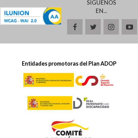
SÍGUENOS
EN...
facebook
twitter
instagr
y
Entidades promotoras del Plan ADOP