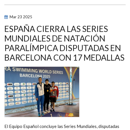
DOBLE
MEDALLISTA
EN
LOS
Mar
23
2025
JUEGOS
DE
PARÍS,
ESPAÑA CIERRA LAS SERIES
Y
LEYRE
MUNDIALES DE NATACIÓN
ORTÍ
LOGRAN
PARALÍMPICA DISPUTADAS EN
LA
VICTORIA
EN
BARCELONA CON 17 MEDALLAS
LA
TERCERA
JORNADA
DE
LA
LIGA
AXA,
CELEBRADA
EN
TORREVIEJA
El Equipo Español concluye las Series Mundiales, disputadas