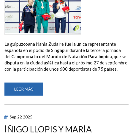
DE
NATACIÓN
PARALÍMPICA
La guipuzcoana Nahia Zudaire fue la única representante
española en el podio de Singapur durante la tercera jornada
del
Campeonato del Mundo de Natación Paralímpica
, que se
disputa en la ciudad asiática hasta el próximo 27 de septiembre
con la participación de unos 600 deportistas de 75 países.
LEER MÁS
SOBRE
NAHIA
ZUDAIRE
AMPLÍA
EL
MEDALLERO
ESPAÑOL
Sep
22
2025
EN
EL
MUNDIAL
ÍÑIGO LLOPIS Y MARÍA
DE