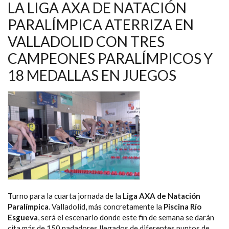
REINAN
LA LIGA AXA DE NATACIÓN
EN
LA
PARALÍMPICA ATERRIZA EN
CUARTA
JORNADA
VALLADOLID CON TRES
DE
LA
LIGA
CAMPEONES PARALÍMPICOS Y
AXA,
EN
18 MEDALLAS EN JUEGOS
VALLADOLID
Turno para la cuarta jornada de la
Liga AXA de Natación
Paralímpica
. Valladolid, más concretamente la
Piscina Río
Esgueva
, será el escenario donde este fin de semana se darán
cita más de 150 nadadores llegados de diferentes puntos de