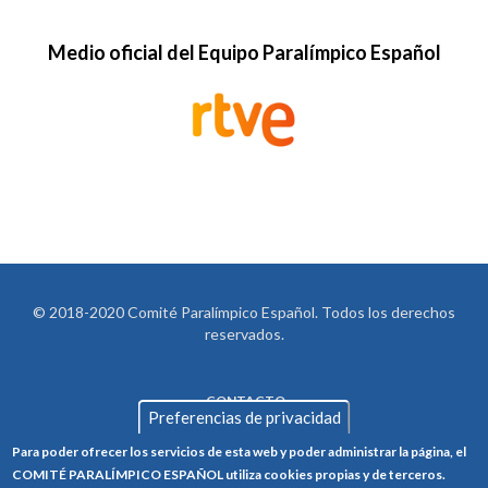
Medio oficial del Equipo Paralímpico Español
© 2018-2020 Comité Paralímpico Español. Todos los derechos
reservados.
CONTACTO
LEGAL
Preferencias de privacidad
AVISO LEGAL
FOOTER
Para poder ofrecer los servicios de esta web y poder administrar la página, el
POLÍTICA DE PRIVACIDAD
COMITÉ PARALÍMPICO ESPAÑOL utiliza cookies propias y de terceros.