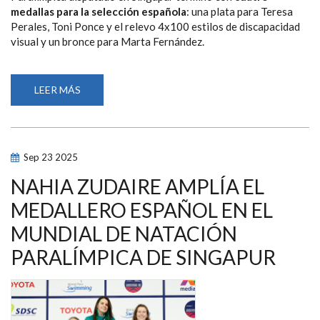
medallas para la selección española
: una plata para Teresa
Perales, Toni Ponce y el relevo 4x100 estilos de discapacidad
visual y un bronce para Marta Fernández.
LEER MÁS
SOBRE
PLATAS
PARA
TERESA
PERALES,
TONI
PONCE
Sep
23
2025
Y
EL
RELEVO
NAHIA ZUDAIRE AMPLÍA EL
4X100
ESTILOS
MEDALLERO ESPAÑOL EN EL
Y
UN
MUNDIAL DE NATACIÓN
BRONCE
PARA
MARTA
PARALÍMPICA DE SINGAPUR
FERNÁNDEZ
EN
LA
CUARTA
JORNADA
DEL
MUNDIAL