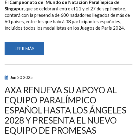
El
Campeonato del Mundo de Natación Paralímpica de
Singapur
, que se celebrará entre el 21 y el 27 de septiembre,
contará con la presencia de 600 nadadores llegados de más de
60 países, entre los que habrá 38 participantes españoles,
incluidos todos los medallistas en los Juegos de París 2024.
LEER MÁS
SOBRE
ANASTASIYA
DMYTRIV,
ÍÑIGO
LLOPIS,
MARTA
FERNÁNDEZ
Jun
20
2025
Y
MARÍA
DELGADO
AXA RENUEVA SU APOYO AL
LIDERAN
LA
EQUIPO PARALÍMPICO
LISTA
DE
ESPAÑOL HASTA LOS ÁNGELES
38
ESPAÑOLES
SELECCIONADOS
2028 Y PRESENTA EL NUEVO
PARA
EL
EQUIPO DE PROMESAS
MUNDIAL
DE