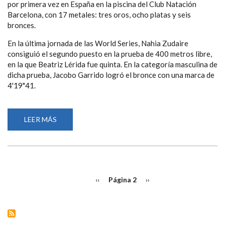
por primera vez en España en la piscina del Club Natación
Barcelona, con 17 metales: tres oros, ocho platas y seis
bronces.
En la última jornada de las World Series, Nahia Zudaire
consiguió el segundo puesto en la prueba de 400 metros libre,
en la que Beatriz Lérida fue quinta. En la categoría masculina de
dicha prueba, Jacobo Garrido logró el bronce con una marca de
4'19"41.
LEER MÁS
SOBRE
ESPAÑA
CIERRA
LAS
SERIES
MUNDIALES
DE
NATACIÓN
PAGINACIÓN
PARALÍMPICA
Página
‹‹
Página 2
Siguiente
››
DISPUTADAS
anterior
página
EN
BARCELONA
CON
17
MEDALLAS