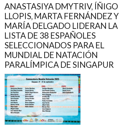
DELGADO,
ANASTASIYA DMYTRIV, ÍÑIGO
ENTRE
LOS
LLOPIS, MARTA FERNÁNDEZ Y
37
ESPAÑOLES
MARÍA DELGADO LIDERAN LA
QUE
DISPUTAN
EL
LISTA DE 38 ESPAÑOLES
MUNDIAL
DE
SELECCIONADOS PARA EL
NATACIÓN
PARALÍMPICA
MUNDIAL DE NATACIÓN
DE
SINGAPUR
PARALÍMPICA DE SINGAPUR