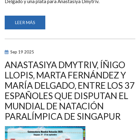
Delgado y una plata para Anastasiya Dmytriv.
LEER MÁS
SOBRE
ÍÑIGO
LLOPIS
Y
MARÍA
DELGADO
CAMPEONES
Sep
19
2025
DEL
MUNDO
Y
ANASTASIYA DMYTRIV, ÍÑIGO
TASY
DMYTRIV
LLOPIS, MARTA FERNÁNDEZ Y
PLATA
EN
MARÍA DELGADO, ENTRE LOS 37
EL
SEGUNDO
DÍA
ESPAÑOLES QUE DISPUTAN EL
DEL
MUNDIAL
MUNDIAL DE NATACIÓN
DE
NATACIÓN
PARALÍMPICA DE SINGAPUR
PARALÍMPICA