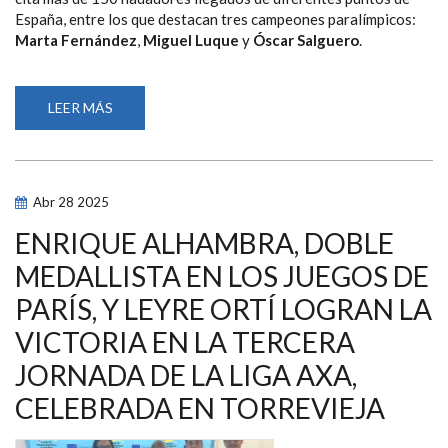
España, entre los que destacan tres campeones paralímpicos:
Marta Fernández
,
Miguel Luque
y
Óscar Salguero
.
LEER MÁS
SOBRE
LA
LIGA
AXA
DE
NATACIÓN
PARALÍMPICA
Abr
28
2025
ATERRIZA
EN
VALLADOLID
ENRIQUE ALHAMBRA, DOBLE
CON
TRES
MEDALLISTA EN LOS JUEGOS DE
CAMPEONES
PARALÍMPICOS
PARÍS, Y LEYRE ORTÍ LOGRAN LA
Y
18
MEDALLAS
VICTORIA EN LA TERCERA
EN
JUEGOS
JORNADA DE LA LIGA AXA,
CELEBRADA EN TORREVIEJA