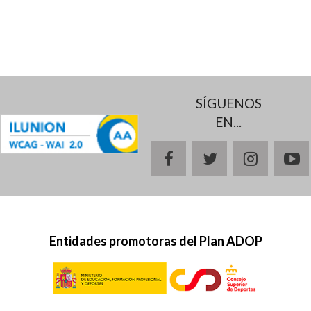
SÍGUENOS
EN...
facebook
twitter
instagr
y
Entidades promotoras del Plan ADOP