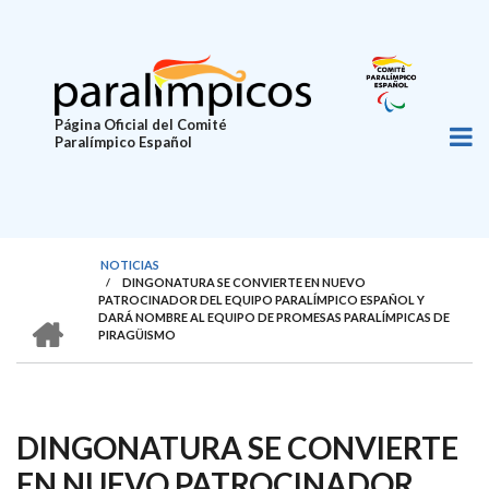
Pasar
al
contenido
principal
Página Oficial del Comité
Paralímpico Español
NOTICIAS
/
DINGONATURA SE CONVIERTE EN NUEVO
SOBRESCRIBIR
PATROCINADOR DEL EQUIPO PARALÍMPICO ESPAÑOL Y
HOME
DARÁ NOMBRE AL EQUIPO DE PROMESAS PARALÍMPICAS DE
ENLACES
PIRAGÜISMO
DE
AYUDA
A
DINGONATURA SE CONVIERTE
LA
EN NUEVO PATROCINADOR