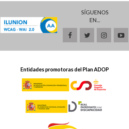
SÍGUENOS
EN...
facebook
twitter
instagr
y
Entidades promotoras del Plan ADOP