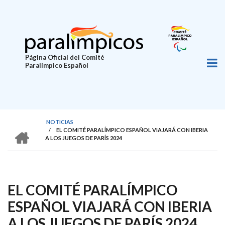
Pasar
al
contenido
principal
Página Oficial del Comité
Paralímpico Español
NOTICIAS
HOME
/
EL COMITÉ PARALÍMPICO ESPAÑOL VIAJARÁ CON IBERIA
SOBRESCRIBIR
A LOS JUEGOS DE PARÍS 2024
ENLACES
DE
AYUDA
EL COMITÉ PARALÍMPICO
A
ESPAÑOL VIAJARÁ CON IBERIA
LA
A LOS JUEGOS DE PARÍS 2024