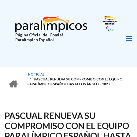
Pasar
al
contenido
principal
Página Oficial del Comité
Paralímpico Español
NOTICIAS
HOME
/
PASCUAL RENUEVA SU COMPROMISO CON EL EQUIPO
SOBRESCRIBIR
PARALÍMPICO ESPAÑOL HASTA LOS ÁNGELES 2028
ENLACES
DE
AYUDA
PASCUAL RENUEVA SU
A
COMPROMISO CON EL EQUIPO
LA
PARALÍMPICO ESPAÑOL HASTA