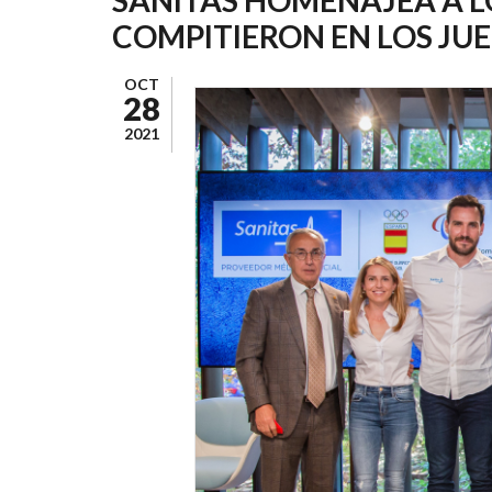
AYUDA
COMPITIERON EN LOS JU
A
LA
OCT
28
NAVEGACIÓN
2021