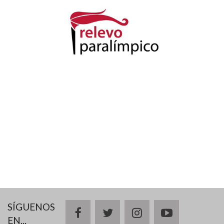
SÍGUENOS
facebook
twitter
instagram
youtube
EN...