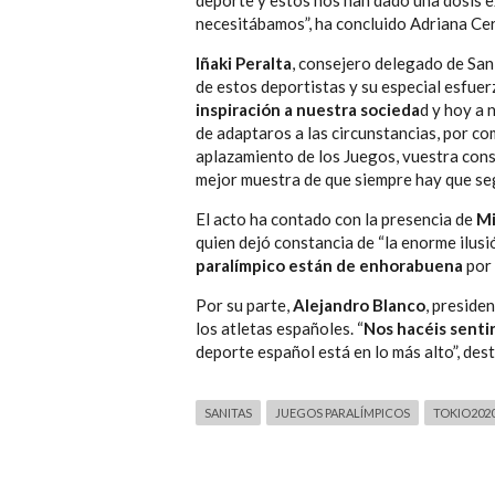
deporte y estos nos han dado una dosis ext
necesitábamos”, ha concluido Adriana Ce
Iñaki Peralta
, consejero delegado de San
de estos deportistas y su especial esfuer
inspiración a nuestra socieda
d y hoy a 
de adaptaros a las circunstancias, por co
aplazamiento de los Juegos, vuestra cons
mejor muestra de que siempre hay que seg
El acto ha contado con la presencia de
Mi
quien dejó constancia de “la enorme ilus
paralímpico están de enhorabuena
por 
Por su parte,
Alejandro Blanco
, preside
los atletas españoles. “
Nos hacéis senti
deporte español está en lo más alto”, de
SANITAS
JUEGOS PARALÍMPICOS
TOKIO202