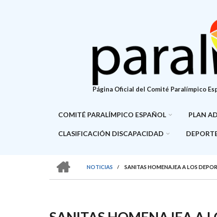
Pasar
al
contenido
principal
Página Oficial del Comité Paralímpico Es
COMITÉ PARALÍMPICO ESPAÑOL
PLAN A
CLASIFICACIÓN DISCAPACIDAD
DEPORTE
HOME
NOTICIAS
/
SANITAS HOMENAJEA A LOS DEPOR
SOBRESCRIBIR
ENLACES
DE
SANITAS HOMENAJEA A L