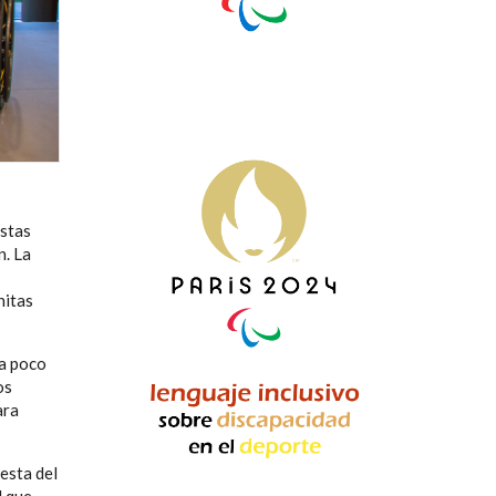
istas
n.
L
a
nitas
 a poco
os
ara
iesta del