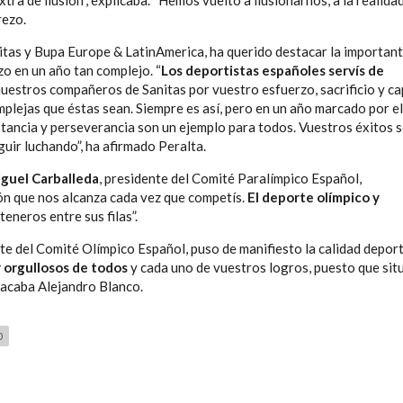
ra de ilusión”, explicaba. “Hemos vuelto a ilusionarnos, a la realida
rezo.
itas y Bupa Europe & LatinAmerica, ha querido destacar la important
zo en un año tan complejo. “
Los deportistas españoles servís de
nuestros compañeros de Sanitas por vuestro esfuerzo, sacrificio y c
mplejas que éstas sean. Siempre es así, pero en un año marcado por el
tancia y perseverancia son un ejemplo para todos. Vuestros éxitos s
uir luchando”, ha afirmado Peralta.
guel Carballeda
, presidente del Comité Paralímpico Español,
ión que nos alcanza cada vez que competís.
El deporte olímpico y
teneros entre sus filas”.
nte del Comité Olímpico Español, puso de manifiesto la calidad depor
r orgullosos de todos
y cada uno de vuestros logros, puesto que situ
stacaba Alejandro Blanco.
0