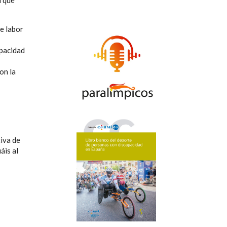
d que
e labor
apacidad
on la
tiva de
áis al