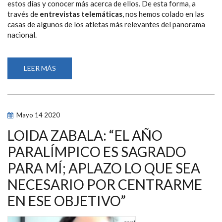
estos días y conocer más acerca de ellos. De esta forma, a
través de
entrevistas telemáticas
, nos hemos colado en las
casas de algunos de los atletas más relevantes del panorama
nacional.
LEER MÁS
SOBRE
LOS
DEPORTISTAS
PARALÍMPICOS
NOS
‘INVITAN’
A
Mayo
14
2020
SUS
CASAS
DURANTE
LOIDA ZABALA: “EL AÑO
LA
ETAPA
PARALÍMPICO ES SAGRADO
DE
CONFINAMIENTO
PARA MÍ; APLAZO LO QUE SEA
NECESARIO POR CENTRARME
EN ESE OBJETIVO”