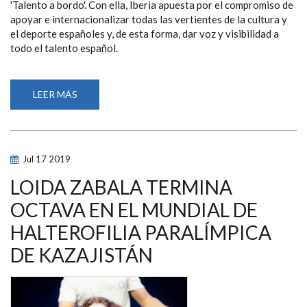
'Talento a bordo'. Con ella, Iberia apuesta por el compromiso de
apoyar e internacionalizar todas las vertientes de la cultura y
el deporte españoles y, de esta forma, dar voz y visibilidad a
todo el talento español.
LEER MÁS
SOBRE
SARAI
GASCÓN,
EVA
MORAL,
LOIDA
ZABALA
Jul
17
2019
Y
MARÍA
DELGADO
LOIDA ZABALA TERMINA
SE
INCORPORAN
OCTAVA EN EL MUNDIAL DE
AL
EQUIPO
HALTEROFILIA PARALÍMPICA
IBERIA
EN
UNA
DE KAZAJISTÁN
INICIATIVA
DE
PROMOCIÓN
DEL
TALENTO
ESPAÑOL