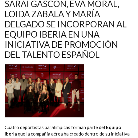
MÍ;
SARAI GASCÓN, EVA MORAL,
APLAZO
LO
LOIDA ZABALA Y MARÍA
QUE
SEA
DELGADO SE INCORPORAN AL
NECESARIO
POR
CENTRARME
EQUIPO IBERIA EN UNA
EN
ESE
INICIATIVA DE PROMOCIÓN
OBJETIVO”
DEL TALENTO ESPAÑOL
Cuatro deportistas paralímpicas forman parte del
Equipo
Iberia
que la compañía aérea ha creado dentro de su iniciativa