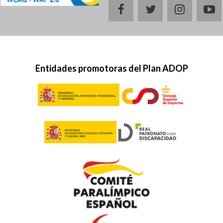
facebook
twitter
instagr
y
Entidades promotoras del Plan ADOP