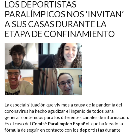
DE
LOS DEPORTISTAS
MI
CARRERA
PARALÍMPICOS NOS ‘INVITAN’
TODAVÍA
ESTÁ
A SUS CASAS DURANTE LA
POR
LLEGAR”
ETAPA DE CONFINAMIENTO
La especial situación que vivimos a causa de la pandemia del
coronavirus ha hecho agudizar el ingenio de todos para
generar contenidos para los diferentes canales de información.
Es el caso del
Comité Paralímpico Español
, que ha ideado la
fórmula de seguir en contacto con los
deportistas
durante