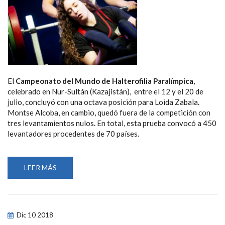
El
Campeonato del Mundo de Halterofilia Paralímpica
,
celebrado en Nur-Sultán (Kazajistán), entre el 12 y el 20 de
julio, concluyó con una octava posición para Loida Zabala.
Montse Alcoba, en cambio, quedó fuera de la competición con
tres levantamientos nulos. En total, esta prueba convocó a 450
levantadores procedentes de 70 países.
LEER MÁS
SOBRE
LOIDA
ZABALA
TERMINA
OCTAVA
EN
EL
Dic
10
2018
MUNDIAL
DE