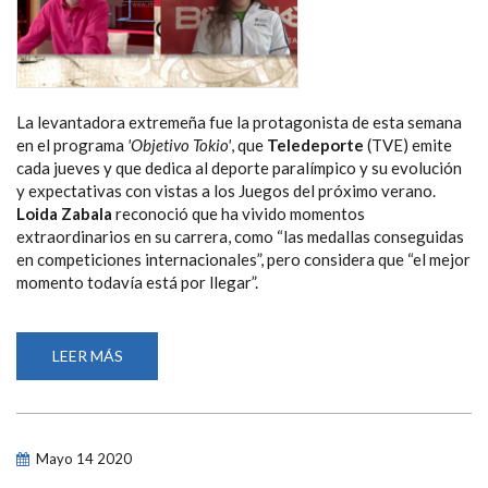
La levantadora extremeña fue la protagonista de esta semana
en el programa
'Objetivo Tokio'
, que
Teledeporte
(TVE) emite
cada jueves y que dedica al deporte paralímpico y su evolución
y expectativas con vistas a los Juegos del próximo verano.
Loida Zabala
reconoció que ha vivido momentos
extraordinarios en su carrera, como “las medallas conseguidas
en competiciones internacionales”, pero considera que “el mejor
momento todavía está por llegar”.
LEER MÁS
SOBRE
LOIDA
ZABALA:
“CREO
QUE
EL
MEJOR
Mayo
14
2020
MOMENTO
DEPORTIVO