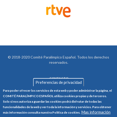
© 2018-2020 Comité Paralímpico Español. Todos los derechos
reservados.
CONTACTO
LEGAL
Preferencias de privacidad
AVISO LEGAL
FOOTER
Para poder ofrecer los servicios de esta web y poder administrar la página, el
POLÍTICA DE PRIVACIDAD
COMITÉ PARALÍMPICO ESPAÑOL utiliza cookies propias y de terceros.
Solo si nos autoriza a guardar las cookies podrá disfrutar de todas las
POLÍTICA DE COOKIES
funcionalidades de la web y ver toda la información y servicios. Para obtener
CANAL ÉTICO
Mas información
más información consulta nuestra Política de cookies.