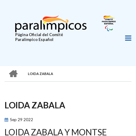
Pasar
al
contenido
principal
Página Oficial del Comité
Paralímpico Español
HOME
LOIDA ZABALA
SOBRESCRIBIR
ENLACES
DE
LOIDA ZABALA
AYUDA
A
Sep
29
2022
LA
LOIDA ZABALA Y MONTSE