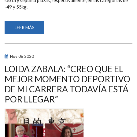
sexta y séptima plazas, respectivamente, en las categorías de
-49 y 55kg.
LEER MÁS
SOBRE
LOIDA
ZABALA
Y
MONTSE
ALCOBA,
CAMPEONA
Nov
06
2020
Y
SUBCAMPEONA
DE
LOIDA ZABALA: “CREO QUE EL
EUROPA
DE
MEJOR MOMENTO DEPORTIVO
HALTEROFILIA
EN
DE MI CARRERA TODAVÍA ESTÁ
TIFLIS
POR LLEGAR”