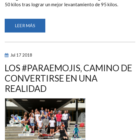
50 kilos tras lograr un mejor levantamiento de 95 kilos.
LEER MÁS
SOBRE
LOIDA
ZABALA
CONQUISTA
EL
OPEN
DE
Jul
17
2018
LAS
AMÉRICAS
DE
LOS #PARAEMOJIS, CAMINO DE
HALTEROFILIA
Y
CONVERTIRSE EN UNA
CIERRA
UN
REALIDAD
GRAN
AÑO
2018