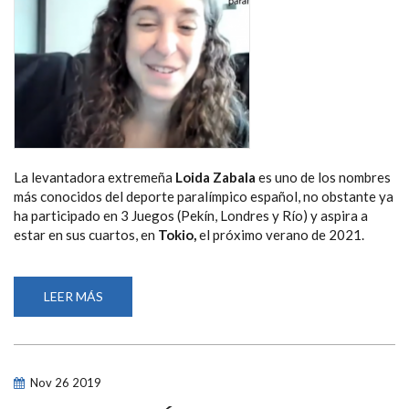
La levantadora extremeña
Loida Zabala
es uno de los nombres
más conocidos del deporte paralímpico español, no obstante ya
ha participado en 3 Juegos (Pekín, Londres y Río) y aspira a
estar en sus cuartos, en
Tokio,
el próximo verano de 2021.
LEER MÁS
SOBRE
LOIDA
ZABALA:
“EL
AÑO
PARALÍMPICO
ES
Nov
26
2019
SAGRADO
PARA