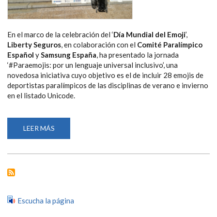
En el marco de la celebración del ‘
Día Mundial del Emoji
’,
Liberty Seguros
, en colaboración con el
Comité Paralímpico
Español
y
Samsung España
, ha presentado la jornada
‘#Paraemojis: por un lenguaje universal inclusivo’, una
novedosa iniciativa cuyo objetivo es el de incluir 28 emojis de
deportistas paralímpicos de las disciplinas de verano e invierno
en el listado Unicode.
LEER MÁS
SOBRE
LOS
#PARAEMOJIS,
CAMINO
DE
CONVERTIRSE
EN
UNA
REALIDAD
Escucha la página