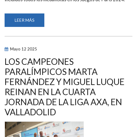
LEER MÁS
SOBRE
ANASTASIYA
DMYTRIV,
ÍÑIGO
LLOPIS,
MARTA
FERNÁNDEZ
Mayo
12
2025
Y
MARÍA
DELGADO
LOS CAMPEONES
LIDERAN
LA
PARALÍMPICOS MARTA
LISTA
DE
FERNÁNDEZ Y MIGUEL LUQUE
38
ESPAÑOLES
SELECCIONADOS
REINAN EN LA CUARTA
PARA
EL
JORNADA DE LA LIGA AXA, EN
MUNDIAL
DE
VALLADOLID
NATACIÓN
PARALÍMPICA
DE
SINGAPUR