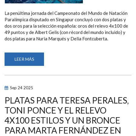
La penúltima jornada del Campeonato del Mundo de Natación
Paralímpica disputado en Singapur concluyó con dos platas y
dos oros para la selección española: oros del relevo 4x100 de
49 puntos y de Albert Gelis (con récord del mundo incluido) y
dos platas para Nuria Marqués y Delia Fontcuberta.
LEER MÁS
SOBRE
DOS
OROS,
UN
RÉCORD
DEL
MUNDO
Sep
24
2025
Y
DOS
PLATAS
PLATAS PARA TERESA PERALES,
EN
LA
TONI PONCE Y EL RELEVO
PENÚLTIMA
JORNADA
4X100 ESTILOS Y UN BRONCE
DEL
MUNDIAL
DE
PARA MARTA FERNÁNDEZ EN
NATACIÓN
PARALÍMPICA