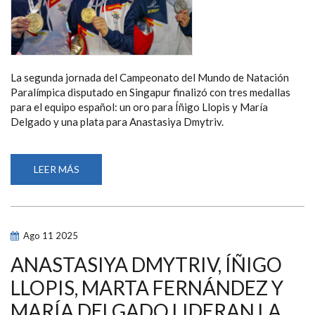
La segunda jornada del Campeonato del Mundo de Natación
Paralímpica disputado en Singapur finalizó con tres medallas
para el equipo español: un oro para Íñigo Llopis y María
Delgado y una plata para Anastasiya Dmytriv.
LEER MÁS
SOBRE
ÍÑIGO
LLOPIS
Y
MARÍA
DELGADO
CAMPEONES
Ago
11
2025
DEL
MUNDO
Y
ANASTASIYA DMYTRIV, ÍÑIGO
TASY
DMYTRIV
LLOPIS, MARTA FERNÁNDEZ Y
PLATA
EN
MARÍA DELGADO LIDERAN LA
EL