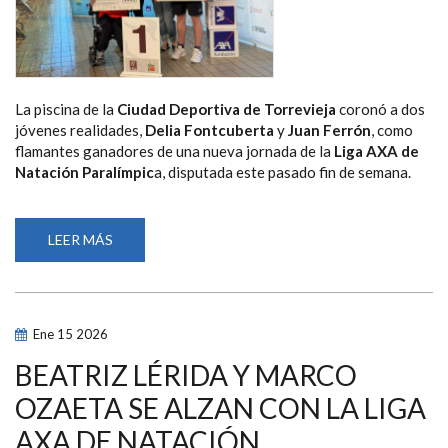
La piscina de la
Ciudad Deportiva de Torrevieja
coronó a dos
jóvenes realidades,
Delia Fontcuberta
y
Juan Ferrón
, como
flamantes ganadores de una nueva jornada de la
Liga AXA de
Natación Paralímpic
a, disputada este pasado fin de semana.
LEER MÁS
SOBRE
DELIA
FONTCUBERTA
Y
JUAN
FERRÓN
SE
Ene
15
2026
IMPONEN
A
MEDALLISTAS
BEATRIZ LÉRIDA Y MARCO
PARALÍMPICOS
EN
OZAETA SE ALZAN CON LA LIGA
LA
TERCERA
AXA DE NATACIÓN
JORNADA