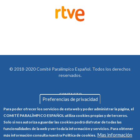
© 2018-2020 Comité Paralímpico Español. Todos los derechos
reservados.
CONTACTO
LEGAL
Preferencias de privacidad
AVISO LEGAL
FOOTER
Para poder ofrecer los servicios de esta web y poder administrar la página, el
POLÍTICA DE PRIVACIDAD
COMITÉ PARALÍMPICO ESPAÑOL utiliza cookies propias y de terceros.
Solo si nos autoriza a guardar las cookies podrá disfrutar de todas las
POLÍTICA DE COOKIES
funcionalidades de la web y ver toda la información y servicios. Para obtener
CANAL ÉTICO
Mas información
más información consulta nuestra Política de cookies.