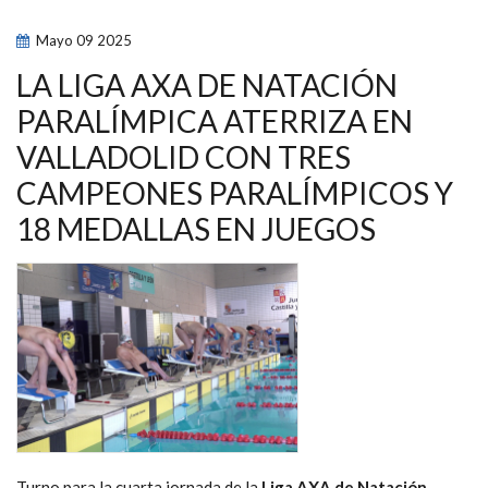
FERNÁNDEZ
Y
Mayo
09
2025
MIGUEL
LUQUE
REINAN
LA LIGA AXA DE NATACIÓN
EN
LA
PARALÍMPICA ATERRIZA EN
CUARTA
JORNADA
VALLADOLID CON TRES
DE
LA
LIGA
CAMPEONES PARALÍMPICOS Y
AXA,
EN
18 MEDALLAS EN JUEGOS
VALLADOLID
Turno para la cuarta jornada de la
Liga AXA de Natación