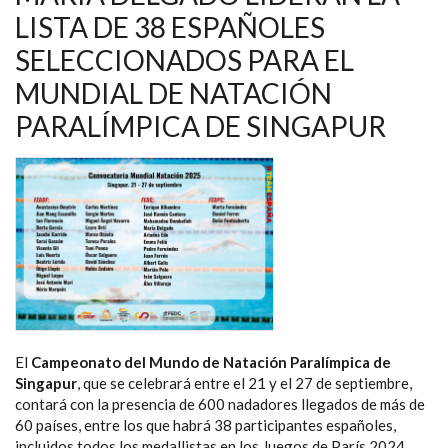
SEGUNDO
DÍA
LISTA DE 38 ESPAÑOLES
DEL
MUNDIAL
SELECCIONADOS PARA EL
DE
NATACIÓN
MUNDIAL DE NATACIÓN
PARALÍMPICA
PARALÍMPICA DE SINGAPUR
El
Campeonato del Mundo de Natación Paralímpica de
Singapur
, que se celebrará entre el 21 y el 27 de septiembre,
contará con la presencia de 600 nadadores llegados de más de
60 países, entre los que habrá 38 participantes españoles,
incluidos todos los medallistas en los Juegos de París 2024.