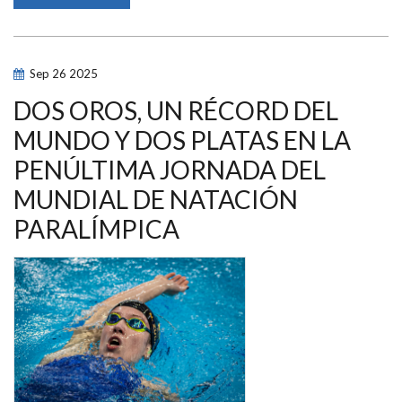
BEATRIZ
LÉRIDA
Y
MARCO
OZAETA
SE
Sep
26
2025
ALZAN
CON
LA
DOS OROS, UN RÉCORD DEL
LIGA
AXA
MUNDO Y DOS PLATAS EN LA
DE
NATACIÓN
PENÚLTIMA JORNADA DEL
PARALÍMPICA
2025
MUNDIAL DE NATACIÓN
PARALÍMPICA