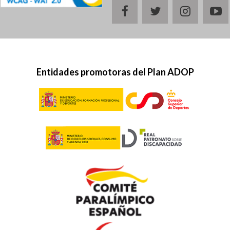
facebook
twitter
instagr
y
Entidades promotoras del Plan ADOP