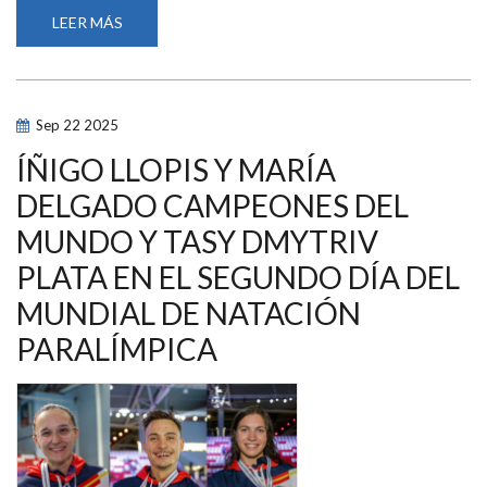
LEER MÁS
SOBRE
PLATAS
PARA
TERESA
PERALES,
TONI
PONCE
Sep
22
2025
Y
EL
RELEVO
ÍÑIGO LLOPIS Y MARÍA
4X100
ESTILOS
DELGADO CAMPEONES DEL
Y
UN
MUNDO Y TASY DMYTRIV
BRONCE
PARA
MARTA
PLATA EN EL SEGUNDO DÍA DEL
FERNÁNDEZ
EN
MUNDIAL DE NATACIÓN
LA
CUARTA
PARALÍMPICA
JORNADA
DEL
MUNDIAL
DE
NATACIÓN
PARALÍMPICA