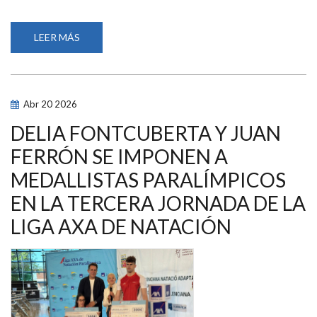
LEER MÁS
SOBRE
JUAN
FERRÓN,
CON
DOS
RÉCORDS
DE
Abr
20
2026
ESPAÑA,
Y
PAULA
DELIA FONTCUBERTA Y JUAN
SÁNCHEZ
SE
FERRÓN SE IMPONEN A
PROCLAMAN
GANADORES
MEDALLISTAS PARALÍMPICOS
DE
LA
CUARTA
EN LA TERCERA JORNADA DE LA
JORNADA
DE
LIGA AXA DE NATACIÓN
LA
LIGA
AXA
DE
NATACIÓN