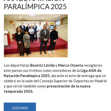
DE
LA
PARALÍMPICA 2025
LIGA
AXA
DE
NATACIÓN
Los deportistas
Beatriz Lérida
y
Marco Ozaeta
recogieron
este jueves sus trofeos como vencedores de la
Liga AXA de
Natación Paralímpica 2025
, durante el acto de entrega que se
celebró en la sede del Consejo Superior de Deportes en Madrid
y que sirvió también como
presentación de la nueva
temporada 2026
.
LEER MÁS
SOBRE