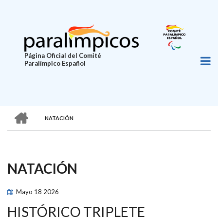
Pasar
al
contenido
principal
Página Oficial del Comité
Paralímpico Español
HOME
NATACIÓN
SOBRESCRIBIR
ENLACES
DE
NATACIÓN
AYUDA
A
Mayo
18
2026
LA
HISTÓRICO TRIPLETE