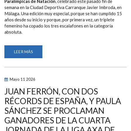
Paralímpicas de Natación
, celebrado este pasado fin de
semana en la Ciudad Deportiva Carranque Javier Imbroda, en
Málaga. Una edición muy especial, porque se han cumplido 15
años desde su inicio y porque, por primera vez, un triplete
femenino ha copado los tres escalafones en la categoría
absoluta.
LEER MÁS
SOBRE
HISTÓRICO
TRIPLETE
FEMENINO
EN
EL
PODIO
Mayo
11
2026
DE
LA
15ª
JUAN FERRÓN, CON DOS
EDICIÓN
DEL
RÉCORDS DE ESPAÑA, Y PAULA
CAMPEONATO
AXA
SÁNCHEZ SE PROCLAMAN
DE
PROMESAS
PARALÍMPICAS
GANADORES DE LA CUARTA
DE
NATACIÓN
JORNADA DE LA LIGA AXA DE
DISPUTADO