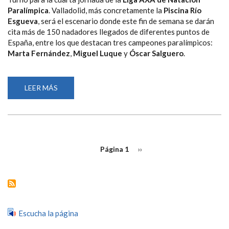
Paralímpica
. Valladolid, más concretamente la
Piscina Río
Esgueva
, será el escenario donde este fin de semana se darán
cita más de 150 nadadores llegados de diferentes puntos de
España, entre los que destacan tres campeones paralímpicos:
Marta Fernández
,
Miguel Luque
y
Óscar Salguero
.
LEER MÁS
SOBRE
LA
LIGA
AXA
DE
NATACIÓN
PARALÍMPICA
ATERRIZA
PAGINACIÓN
EN
Página 1
Siguiente
››
VALLADOLID
página
CON
TRES
CAMPEONES
PARALÍMPICOS
Y
18
MEDALLAS
EN
Escucha la página
JUEGOS