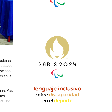
dadoras
e pasado
 se han
es en la
es. Así,
hew
sculina