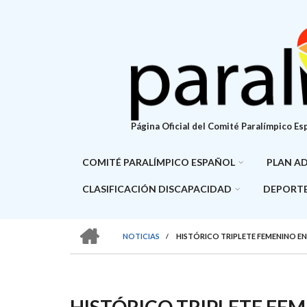
Pasar
al
contenido
principal
Página Oficial del Comité Paralímpico Es
COMITÉ PARALÍMPICO ESPAÑOL
PLAN A
CLASIFICACIÓN DISCAPACIDAD
DEPORTE
HOME
NOTICIAS
/
HISTÓRICO TRIPLETE FEMENINO E
SOBRESCRIBIR
ENLACES
DE
HISTÓRICO TRIPLETE FEME