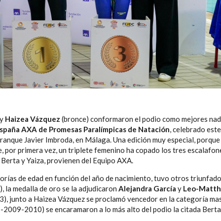
 y
Haizea Vázquez
(bronce) conformaron el podio como mejores na
paña AXA de Promesas Paralímpicas de Natación
, celebrado est
ranque Javier Imbroda, en Málaga. Una edición muy especial, porque
, por primera vez, un triplete femenino ha copado los tres escalafon
 Berta y Yaiza, provienen del Equipo AXA.
rías de edad en función del año de nacimiento, tuvo otros triunfador
, la medalla de oro se la adjudicaron
Alejandra García
y
Leo-Matt
3), junto a Haizea Vázquez se proclamó vencedor en la categoría ma
8-2009-2010) se encaramaron a lo más alto del podio la citada Berta