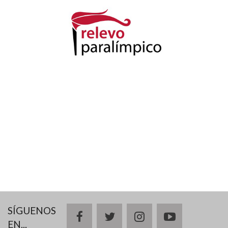
SÍGUENOS
facebook
twitter
instagram
youtube
EN...