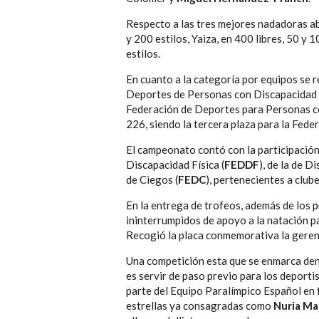
Respecto a las tres mejores nadadoras ab
y 200 estilos, Yaiza, en 400 libres, 50 y 
estilos.
En cuanto a la categoría por equipos se 
Deportes de Personas con Discapacidad F
Federación de Deportes para Personas con
226, siendo la tercera plaza para la Fed
El campeonato contó con la participació
Discapacidad Física (
FEDDF
), de la de D
de Ciegos (
FEDC
), pertenecientes a club
En la entrega de trofeos, además de los 
ininterrumpidos de apoyo a la natación p
Recogió la placa conmemorativa la gere
Una competición esta que se enmarca de
es servir de paso previo para los deport
parte del Equipo Paralímpico Español en 
estrellas ya consagradas como
Nuria Ma