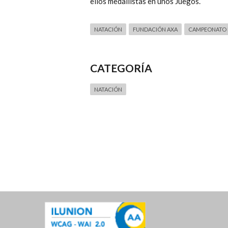
ellos medallistas en unos Juegos.
NATACIÓN
FUNDACIÓN AXA
CAMPEONATO 
CATEGORÍA
NATACIÓN