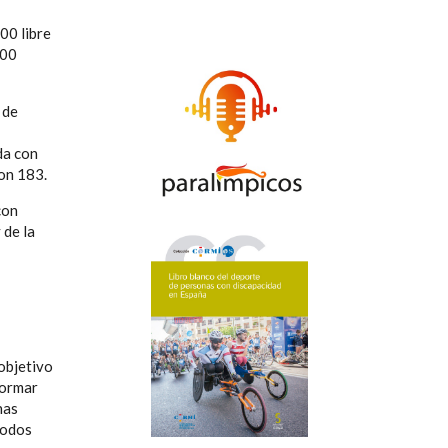
00 libre
200
 de
da con
con 183.
con
y de la
objetivo
formar
has
 todos