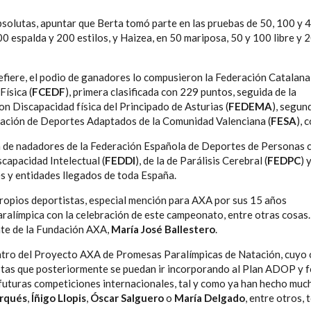
solutas, apuntar que Berta tomó parte en las pruebas de 50, 100 y 4
100 espalda y 200 estilos, y Haizea, en 50 mariposa, 50 y 100 libre y 
refiere, el podio de ganadores lo compusieron la Federación Catalana
ísica (
FCEDF
), primera clasificada con 229 puntos, seguida de la
 Discapacidad física del Principado de Asturias (
FEDEMA
), segun
eración de Deportes Adaptados de la Comunidad Valenciana (
FESA
), 
n de nadadores de la Federación Española de Deportes de Personas 
iscapacidad Intelectual (
FEDDI
), de la de Parálisis Cerebral (
FEDPC
) 
es y entidades llegados de toda España.
propios deportistas, especial mención para AXA por sus 15 años
aralímpica con la celebración de este campeonato, entre otras cosas.
nte de la Fundación AXA,
María José Ballestero
.
ntro del Proyecto AXA de Promesas Paralímpicas de Natación, cuyo 
istas que posteriormente se puedan ir incorporando al Plan ADOP y 
futuras competiciones internacionales, tal y como ya han hecho muc
rqués
,
Íñigo Llopis
,
Óscar Salguero
o
María Delgado
, entre otros,