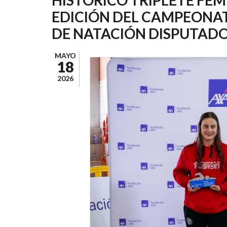
AYUDA
EDICIÓN DEL CAMPEONAT
A
DE NATACIÓN DISPUTAD
LA
NAVEGACIÓN
MAYO
18
2026