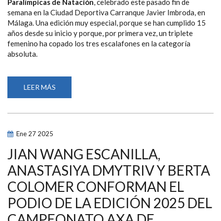
Paralímpicas de Natación
, celebrado este pasado fin de
semana en la Ciudad Deportiva Carranque Javier Imbroda, en
Málaga. Una edición muy especial, porque se han cumplido 15
años desde su inicio y porque, por primera vez, un triplete
femenino ha copado los tres escalafones en la categoría
absoluta.
LEER MÁS
SOBRE
HISTÓRICO
TRIPLETE
FEMENINO
EN
EL
PODIO
Ene
27
2025
DE
LA
15ª
JIAN WANG ESCANILLA,
EDICIÓN
DEL
ANASTASIYA DMYTRIV Y BERTA
CAMPEONATO
AXA
COLOMER CONFORMAN EL
DE
PROMESAS
PARALÍMPICAS
PODIO DE LA EDICIÓN 2025 DEL
DE
NATACIÓN
CAMPEONATO AXA DE
DISPUTADO