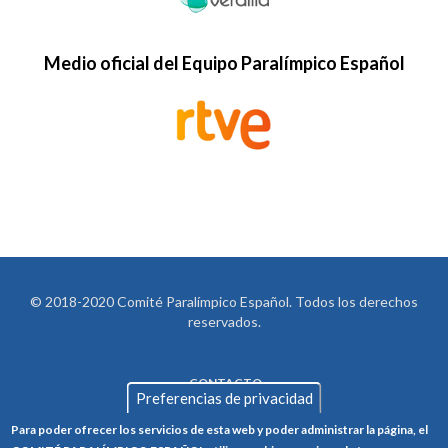
Medio oficial del Equipo Paralímpico Español
© 2018-2020 Comité Paralímpico Español. Todos los derechos
reservados.
CONTACTO
LEGAL
Preferencias de privacidad
AVISO LEGAL
FOOTER
Para poder ofrecer los servicios de esta web y poder administrar la página, el
POLÍTICA DE PRIVACIDAD