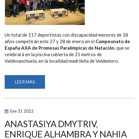
Un total de 117 deportistas con discapacidad menores de 18
años competirán este 27 y 28 de enero en el
Campeonato de
España AXA de Promesas Paralímpicas de Natación
, que se
celebrará en la piscina cubierta de 25 metros de
Valdesanchuela, en la localidad madrileña de Valdemoro.
LEER MÁS
SOBRE
LA
MEJOR
NATACIÓN
VUELVE
A
CITARSE
Ene
31
2022
EN
VALDEMORO
CON
ANASTASIYA DMYTRIV,
LA
DISPUTA
ENRIQUE ALHAMBRA Y NAHIA
DE
UNA