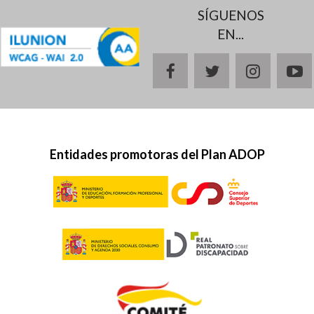
SÍGUENOS
EN...
facebook
twitter
instagr
y
Entidades promotoras del Plan ADOP