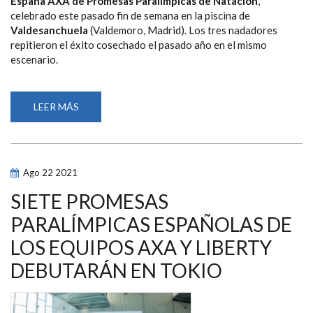
España AXA de Promesas Paralímpicas de Natación
,
celebrado este pasado fin de semana en la piscina de
Valdesanchuela
(Valdemoro, Madrid). Los tres nadadores
repitieron el éxito cosechado el pasado año en el mismo
escenario.
LEER MÁS
SOBRE
ANASTASIYA
DMYTRIV,
ENRIQUE
ALHAMBRA
Y
NAHIA
Ago
22
2021
ZUDAIRE
REPITEN
PODIO
SIETE PROMESAS
EN
LA
PARALÍMPICAS ESPAÑOLAS DE
EDICIÓN
2022
LOS EQUIPOS AXA Y LIBERTY
DEL
CAMPEONATO
AXA
DEBUTARÁN EN TOKIO
DE
PROMESAS
PARALÍMPICAS
DE
NATACIÓN