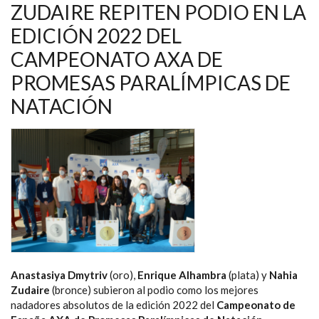
ZUDAIRE REPITEN PODIO EN LA
NUEVA
EDICIÓN
DEL
EDICIÓN 2022 DEL
CAMPEONATO
AXA
CAMPEONATO AXA DE
DE
PROMESAS
PROMESAS PARALÍMPICAS DE
PARALÍMPICAS
NATACIÓN
Anastasiya Dmytriv
(oro),
Enrique Alhambra
(plata) y
Nahia
Zudaire
(bronce) subieron al podio como los mejores
nadadores absolutos de la edición 2022 del
Campeonato de