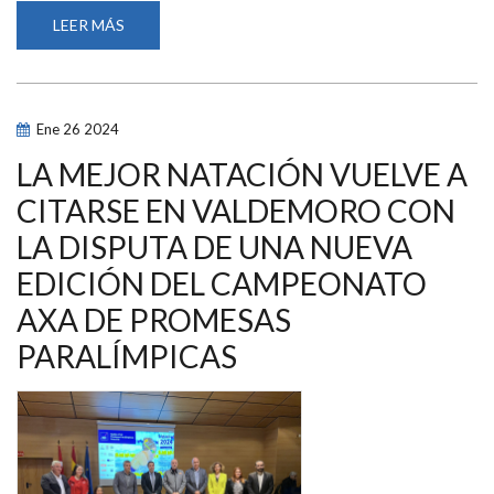
LEER MÁS
SOBRE
JIAN
WANG
ESCANILLA,
ANASTASIYA
DMYTRIV
Y
Ene
26
2024
BERTA
COLOMER
CONFORMAN
LA MEJOR NATACIÓN VUELVE A
EL
PODIO
CITARSE EN VALDEMORO CON
DE
LA
LA DISPUTA DE UNA NUEVA
EDICIÓN
2025
DEL
EDICIÓN DEL CAMPEONATO
CAMPEONATO
AXA
AXA DE PROMESAS
DE
PROMESAS
PARALÍMPICAS
PARALÍMPICAS
DE
NATACIÓN