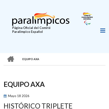
Pasar
al
contenido
principal
Página Oficial del Comité
Paralímpico Español
HOME
EQUIPO AXA
SOBRESCRIBIR
ENLACES
DE
EQUIPO AXA
AYUDA
A
Mayo
18
2026
LA
HISTÓRICO TRIPLETE