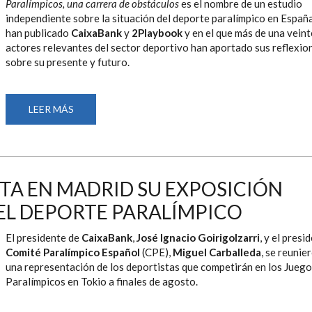
Paralímpicos, una carrera de obstáculos
es el nombre de un estudio
independiente sobre la situación del deporte paralímpico en Españ
han publicado
CaixaBank
y
2Playbook
y en el que más de una vein
actores relevantes del sector deportivo han aportado sus reflexio
sobre su presente y futuro.
LEER MÁS
SOBRE
CAIXABANK
Y
2PLAYBOOK
PUBLICAN
UN
EXHAUSTIVO
INFORME
TA EN MADRID SU EXPOSICIÓN
SOBRE
LA
EL DEPORTE PARALÍMPICO
SITUACIÓN
DEL
DEPORTE
PARALÍMPICO
El presidente de
CaixaBank
,
José Ignacio Goirigolzarri
, y el presi
EN
Comité Paralímpico Español
(CPE),
Miguel Carballeda
, se reunie
ESPAÑA
una representación de los deportistas que competirán en los Jueg
Paralímpicos en Tokio a finales de agosto.