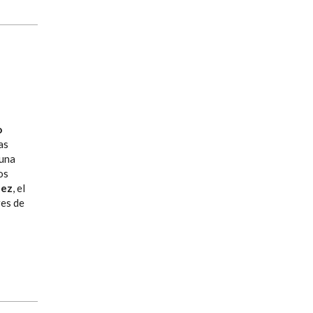
o
as
 una
os
uez
, el
res de