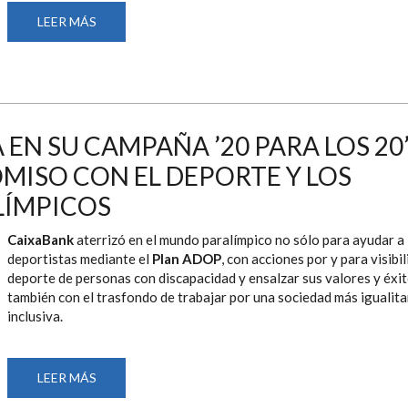
LEER MÁS
SOBRE
CAIXABANK
PRESENTA
EN
MADRID
SU
EXPOSICIÓN
ITINERANTE
SOBRE
EL
EN SU CAMPAÑA ’20 PARA LOS 20’
DEPORTE
PARALÍMPICO
ISO CON EL DEPORTE Y LOS
LÍMPICOS
CaixaBank
aterrizó en el mundo paralímpico no sólo para ayudar a 
deportistas mediante el
Plan ADOP
, con acciones por y para visibil
deporte de personas con discapacidad y ensalzar sus valores y éxit
también con el trasfondo de trabajar por una sociedad más igualita
inclusiva.
LEER MÁS
SOBRE
CAIXABANK
REFLEJA