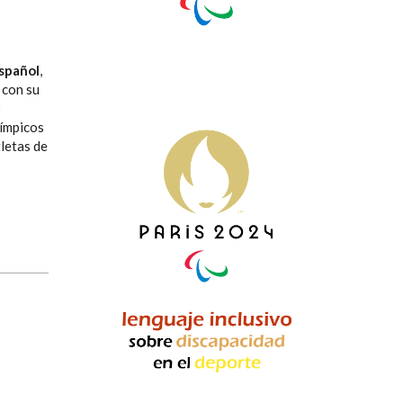
spañol
,
 con su
o
límpicos
tletas de