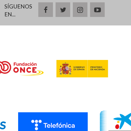
SÍGUENOS
facebook
twitter
instagram
youtube
EN...