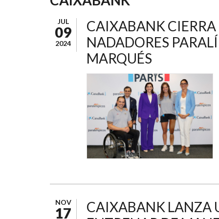
AYUDA
A
JUL
CAIXABANK CIERRA E
09
LA
NADADORES PARALÍ
2024
NAVEGACIÓN
MARQUÉS
NOV
CAIXABANK LANZA 
17