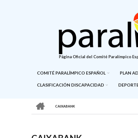
Pasar
al
contenido
principal
Página Oficial del Comité Paralímpico Es
COMITÉ PARALÍMPICO ESPAÑOL
PLAN A
CLASIFICACIÓN DISCAPACIDAD
DEPORTE
HOME
CAIXABANK
SOBRESCRIBIR
ENLACES
DE
CAIXABANK