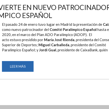
DE
UNA
VIERTE EN NUEVO PATROCINADO
JORNADA
EN
ÍMPICO ESPAÑOL
EL
CAR
JUNTO
A
El pasado 24 de enero tuvo lugar en Madrid la presentación
de
Cai
DEPORTISTAS
como nuevo patrocinador del
Comité Paralímpico Español
hasta e
PARALÍMPICOS
2020, en el marco del Plan ADO Paralímpico (ADOP). El
acto estuvo presidido por
María José Rienda
, presidenta del Cons
Superior de Deportes;
Miguel Carballeda
, presidente del Comité
Paralímpico Español; y
Jordi Gual
, presidente de CaixaBank, quién
LEER MÁS
SOBRE
CAIXABANK
SE
CONVIERTE
EN
NUEVO
PATROCINADOR
DEL
COMITÉ
PARALÍMPICO
ESPAÑOL