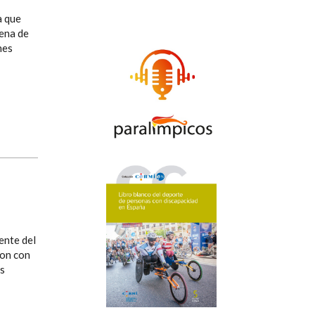
a que
tena de
nes
dente del
ron con
os