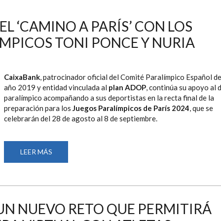
L ‘CAMINO A PARÍS’ CON LOS
MPICOS TONI PONCE Y NURIA
CaixaBank
, patrocinador oficial del Comité Paralímpico Español de
año 2019 y entidad vinculada al
plan ADOP
, continúa su apoyo al 
paralímpico acompañando a sus deportistas en la recta final de la
preparación para los
Juegos Paralímpicos de París
2024
, que se
celebrarán del 28 de agosto al 8 de septiembre.
LEER MÁS
SOBRE
CAIXABANK
CIERRA
EL
‘CAMINO
A
PARÍS’
CON
UN NUEVO RETO QUE PERMITIRÁ
LOS
NADADORES
PARALÍMPICOS