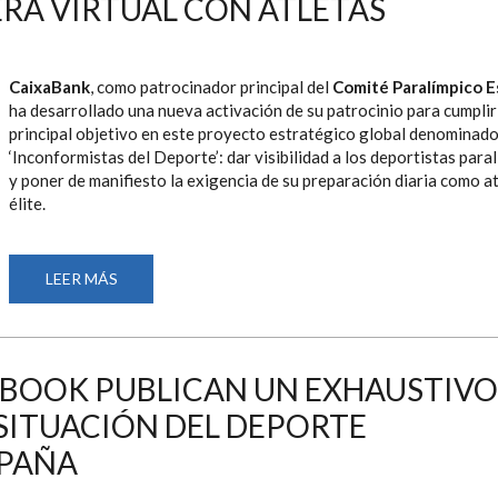
RA VIRTUAL CON ATLETAS
TONI
PONCE
Y
NURIA
MARQUÉS
CaixaBank
, como patrocinador principal del
Comité Paralímpico E
ha desarrollado una nueva activación de su patrocinio para cumplir
principal objetivo en este proyecto estratégico global denominad
‘Inconformistas del Deporte’: dar visibilidad a los deportistas para
y poner de manifiesto la exigencia de su preparación diaria como a
élite.
LEER MÁS
SOBRE
CAIXABANK
LANZA
UN
NUEVO
RETO
QUE
YBOOK PUBLICAN UN EXHAUSTIVO
PERMITIRÁ
ENTRENAR
SITUACIÓN DEL DEPORTE
DE
MANERA
VIRTUAL
SPAÑA
CON
ATLETAS
PARALÍMPICOS