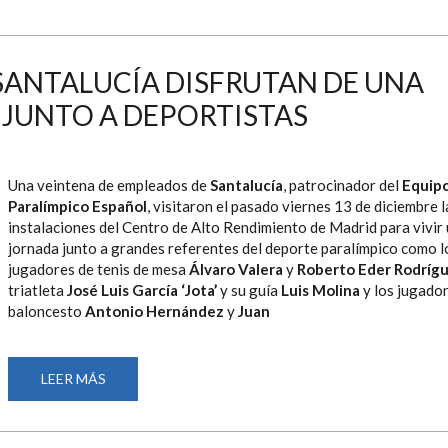
EN
SU
CAMPAÑA
’20
PARA
SANTALUCÍA DISFRUTAN DE UNA
LOS
20’
 JUNTO A DEPORTISTAS
SU
ABSOLUTO
COMPROMISO
CON
EL
DEPORTE
Una veintena de empleados de
Santalucía
, patrocinador del
Equip
Y
LOS
Paralímpico Español
, visitaron el pasado viernes 13 de diciembre l
DEPORTISTAS
instalaciones del Centro de Alto Rendimiento de Madrid para vivir
PARALÍMPICOS
jornada junto a grandes referentes del deporte paralímpico como l
jugadores de tenis de mesa
Álvaro Valera
y
Roberto Eder Rodríg
triatleta
José Luis García ‘Jota’
y su guía
Luis Molina
y los jugado
baloncesto
Antonio Hernández
y
Juan
LEER MÁS
SOBRE
TRABAJADORES
DE
SANTALUCÍA
DISFRUTAN