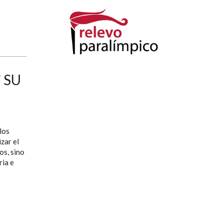
 SU
los
izar el
os, sino
ria e