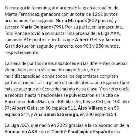
En categoría femenina, al margen de la gran actuación de
Marta Fernández, ganadora con un total de 1261 puntos
acumulados, fue segunda
Nuria Marqués
(802 puntos) y
tercera
María Delgado
(799). Por su parte, en la masculina,
Toni Ponce volvió a conquistar una prueba de la Liga AXA,
sumando 916 puntos, mientras que
Albert Gelis
y
Jacobo
Garrido
fueron segundo y tercero, con 903 y 858 puntos,
respectivamente.
La suma de puntos de los nadadores en las diferentes pruebas
viene dado por un sistema de competición, el de
multidiscapacidad, donde todos los deportistas compiten
juntos sin importar su grado o tipo de afectación y gana el que
más se acerque al récord del mundo de su clase. Y en referencia
a récords, hasta 4 nacionales se pulverizaron en la cita de
Barcelona:
Julia Masa
, en 400 libre S5;
Leyre Ortí
, en 100 libre
S7;
Albert Gelis
, en 50 espalda S11,
Álex Villarejo
, en 50
espalda S12, y
Ana Belén Sabariego
, en 200 espalda S4.
La Liga AXA, que nació en 2022 gracias a la colaboración de la
Fundación AXA
con el
Comité Paralímpico Español
y las