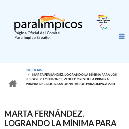
Pasar
al
contenido
principal
Página Oficial del Comité
Paralímpico Español
NOTICIAS
/
MARTA FERNÁNDEZ, LOGRANDO LA MÍNIMA PARA LOS
SOBRESCRIBIR
HOME
JUEGOS, Y TONI PONCE, VENCEDORES DE LA PRIMERA
PRUEBA DE LA LIGA AXA DE NATACIÓN PARALÍMPICA 2024
ENLACES
DE
AYUDA
MARTA FERNÁNDEZ,
A
LA
LOGRANDO LA MÍNIMA PARA