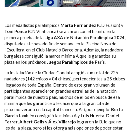
Los medallistas paralímpicos
Marta Fernández
(CD Fusión) y
Toni Ponce
(CN Vilafranca) se alzaron con el triunfo en la
primera prueba de la
Liga AXA de Natación Paralímpica 2024
,
disputada este pasado fin de semana en la Piscina Nova de
l’Escullera, en el Club Natació Barcelona. Además, la nadadora
burgalesa consiguió la marca mínima A que le garantiza su
plaza en los próximos
Juegos Paralímpicos de París
.
La instalación de la Ciudad Condal acogió a un total de 226
nadadores (142 chicos y 84 chicas), pertenecientes a 25 clubes
llegados de toda España. Dentro de este gran volumen de
participantes aparecieron grandes estrellas de la natación
paralímpica de nuestro país, muchos de ellos en busca de esa
mínima que les garantice o les acerque a la gran cita del
próximo verano en la capital francesa. Así, por ejemplo,
Berta
Garcia
también consiguió la mínima A y
Luis Huerta
,
Daniel
Ferrer
,
Albert Gelis
y
Álex Villarejo
lograron la B, lo que no
les da la plaza, pero sí les otorga más opciones de poder estar.