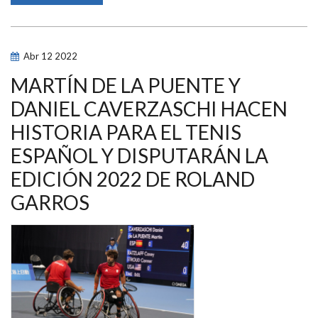
DE
NUEVO
SUBCAMPEONA
DE
LA
Abr
12
2022
COPA
DEL
MUNDO
MARTÍN DE LA PUENTE Y
POR
EQUIPOS
DANIEL CAVERZASCHI HACEN
DE
TENIS
HISTORIA PARA EL TENIS
EN
SILLA
DE
ESPAÑOL Y DISPUTARÁN LA
RUEDAS
EDICIÓN 2022 DE ROLAND
GARROS