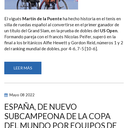
El vigués
Martín de la Puente
ha hecho historia en el tenis en
silla de ruedas español al convertirse en el primer ganador de
un título del Grand Slam, en la prueba de dobles del
US Open
.
Formando pareja con el francés Nicolas Peifer, superó en la
final a los británicos Alfie Hewett y Gordon Reid, números 1 y 2
del ranking mundial de dobles, por 4-6, 7-5 [10-6].
LEER MÁS
SOBRE
MARTÍN
DE
LA
PUENTE
GANA
EL
Mayo
08
2022
TÍTULO
DE
DOBLES
ESPAÑA, DE NUEVO
DEL
US
SUBCAMPEONA DE LA COPA
OPEN
DEL MUNDO POR EQUIPOS DE