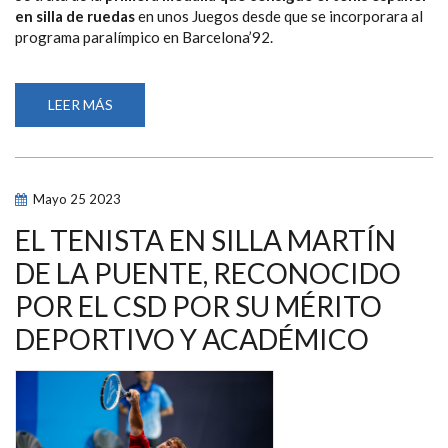
en silla de ruedas
en unos Juegos desde que se incorporara al
programa paralímpico en Barcelona’92.
LEER MÁS
SOBRE
BRONCE
HISTÓRICO
DE
CAVERZASCHI
Y
DE
Mayo
25
2023
LA
PUENTE
EN
EL TENISTA EN SILLA MARTÍN
TENIS
EN
DE LA PUENTE, RECONOCIDO
SILLA
DE
POR EL CSD POR SU MÉRITO
RUEDAS
EN
PARÍS
DEPORTIVO Y ACADÉMICO