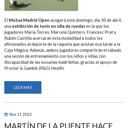
El
Mutua Madrid Open
acogerá este domingo, día 30 de abril,
una
exhibición de tenis en silla de ruedas
en la que los
jugadores María Torres, Marcela Quintero, Francesc Prat y
Rubén Castilla acercarán esta modalidad a todos los
aficionados al deporte de la raqueta que asistan esa tarde a la
Caja Mágica. Además, ambos jugadores compartirán el sábado
una sesión de entrenamiento con los niños y niñas con
discapacidad de las escuelas madrileñas, gracias al apoyo de
Procter & Gamble (P&G) Health.
LEER MÁS
SOBRE
UN
PARTIDO
DE
EXHIBICIÓN
ACERCARÁ
EL
Nov
11
2022
TENIS
EN
SILLA
MARTÍN DE LA PUENTE HACE
DE