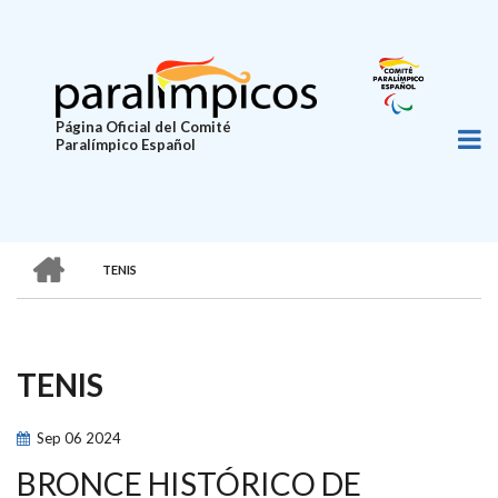
Pasar
al
contenido
principal
Página Oficial del Comité
Paralímpico Español
HOME
TENIS
SOBRESCRIBIR
ENLACES
DE
TENIS
AYUDA
A
Sep
06
2024
LA
BRONCE HISTÓRICO DE