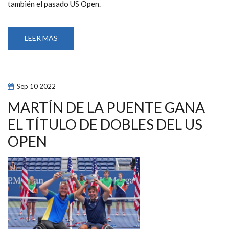
también el pasado US Open.
LEER MÁS
SOBRE
MARTÍN
DE
LA
PUENTE
HACE
HISTORIA
Sep
10
2022
AL
ALCANZAR
EL
MARTÍN DE LA PUENTE GANA
NÚMERO
1
EL TÍTULO DE DOBLES DEL US
DEL
RANKING
OPEN
MUNDIAL
DE
DOBLES