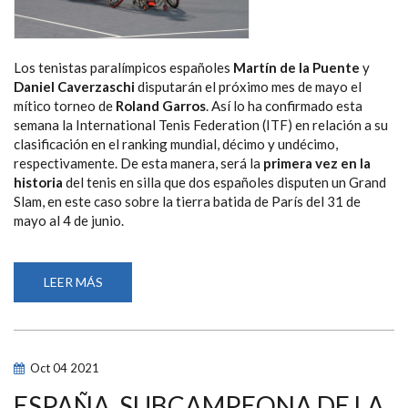
Los tenistas paralímpicos españoles
Martín de la Puente
y
Daniel Caverzaschi
disputarán el próximo mes de mayo el
mítico torneo de
Roland Garros
. Así lo ha confirmado esta
semana la International Tenis Federation (ITF) en relación a su
clasificación en el ranking mundial, décimo y undécimo,
respectivamente. De esta manera, será la
primera vez en la
historia
del tenis en silla que dos españoles disputen un Grand
Slam, en este caso sobre la tierra batida de París del 31 de
mayo al 4 de junio.
LEER MÁS
SOBRE
MARTÍN
DE
LA
PUENTE
Y
DANIEL
Oct
04
2021
CAVERZASCHI
HACEN
HISTORIA
ESPAÑA, SUBCAMPEONA DE LA