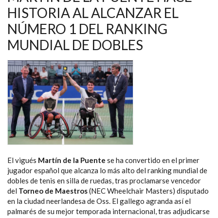
RUEDAS
HISTORIA AL ALCANZAR EL
A
LOS
NÚMERO 1 DEL RANKING
ESPECTADORES
DEL
MUTUA
MUNDIAL DE DOBLES
MADRID
OPEN
El vigués
Martín de la Puente
se ha convertido en el primer
jugador español que alcanza lo más alto del ranking mundial de
dobles de tenis en silla de ruedas, tras proclamarse vencedor
del
Torneo de Maestros
(NEC Wheelchair Masters) disputado
en la ciudad neerlandesa de Oss.
El gallego agranda así el
palmarés de su mejor temporada internacional, tras adjudicarse