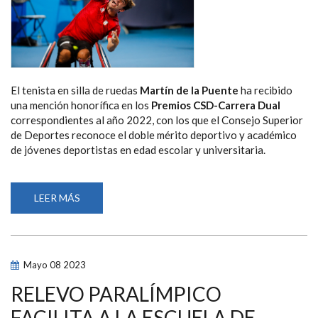
El tenista en silla de ruedas
Martín de la Puente
ha recibido
una mención honorífica en
los
Premios CSD-
Carrera Dual
correspondientes al año 2022, con los que el Consejo Superior
de Deportes reconoce el doble mérito deportivo y académico
de jóvenes deportistas en edad escolar y universitaria.
LEER MÁS
SOBRE
EL
TENISTA
EN
SILLA
MARTÍN
DE
Mayo
08
2023
LA
PUENTE,
RECONOCIDO
RELEVO PARALÍMPICO
POR
EL
FACILITA A LA ESCUELA DE
CSD