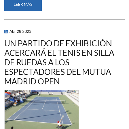
LEER MÁS
SOBRE
VIDEONOTICIA.
GRAN
EXHIBICIÓN
DE
TENIS
EN
Abr
28
2023
SILLA
DE
RUEDAS
UN PARTIDO DE EXHIBICIÓN
EN
LA
ACERCARÁ EL TENIS EN SILLA
PISTA
CENTRAL
DE RUEDAS A LOS
DEL
MUTUA
MADRID
ESPECTADORES DEL MUTUA
OPEN
MADRID OPEN