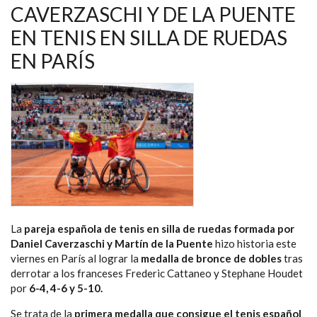
NAVEGACIÓN
CAVERZASCHI Y DE LA PUENTE
EN TENIS EN SILLA DE RUEDAS
EN PARÍS
La
pareja española de tenis en silla de ruedas formada por
Daniel Caverzaschi y Martín de la Puente
hizo historia este
viernes en París al lograr la
medalla de bronce de dobles
tras
derrotar a los franceses Frederic Cattaneo y Stephane Houdet
por
6-4, 4-6 y 5-10.
Se trata de la
primera medalla que consigue el tenis español