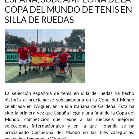
PARA
EL
COPA DEL MUNDO DE TENIS EN
TENIS
ESPAÑOL
SILLA DE RUEDAS
Y
DISPUTARÁN
LA
EDICIÓN
2022
DE
ROLAND
GARROS
La selección española de tenis en silla de ruedas ha hecho
historia al proclamarse subcampeona en la Copa del Mundo
celebrada en L’Alguer, en la isla italiana de Cerdeña. Esta ha
sido la primera vez que España llega a una final de la Copa del
Mundo, competición que reúne a las dieciséis mejores
selecciones internacionales y en la que Holanda se ha
proclamado Campeona del Mundo en las tres categorías:
masculina, femenina y "Quads".