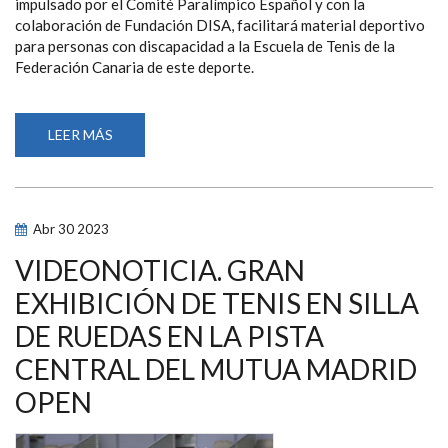
impulsado por el Comité Paralímpico Español y con la
colaboración de Fundación DISA, facilitará material deportivo
para personas con discapacidad a la Escuela de Tenis de la
Federación Canaria de este deporte.
LEER MÁS
SOBRE
RELEVO
PARALÍMPICO
FACILITA
A
LA
ESCUELA
Abr
30
2023
DE
TENIS
DE
VIDEONOTICIA. GRAN
LA
FEDERACIÓN
EXHIBICIÓN DE TENIS EN SILLA
CANARIA
MATERIAL
DE RUEDAS EN LA PISTA
PARA
DEPORTISTAS
CON
CENTRAL DEL MUTUA MADRID
DISCAPACIDAD
OPEN