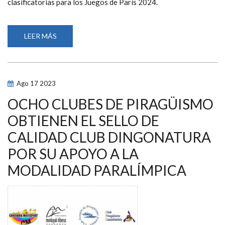
clasificatorias para los Juegos de París 2024.
LEER MÁS
SOBRE
OCHO
ESPAÑOLES
BUSCAN
EL
BILLETE
A
Ago
17
2023
LOS
JUEGOS
EN
OCHO CLUBES DE PIRAGÜISMO
EL
MUNDIAL
OBTIENEN EL SELLO DE
DE
PIRAGÜISMO
CALIDAD CLUB DINGONATURA
PARALÍMPICO
DE
DUISBURGO
POR SU APOYO A LA
MODALIDAD PARALÍMPICA