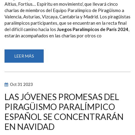
Altius, Fortius… Espíritu en movimiento', que llevará cinco
charlas de miembros del Equipo Paralímpico de Piragüismo a
Valencia, Asturias, Vizcaya, Cantabria y Madrid.
Los piragüistas
paralímpicos participantes, que se encuentran en la recta final
del difícil camino hacia los
Juegos Paralímpicos de París 2024
,
estarán acompañados en las charlas por otros co
LEER MÁS
SOBRE
EL
PROGRAMA
DINGONATURA
DE
PROMESAS
PARALÍMPICAS
Oct
31
2023
DE
PIRAGÜISMO
ACERCARÁ
LAS JÓVENES PROMESAS DEL
AL
PÚBLICO
PIRAGÜISMO PARALÍMPICO
EL
DEPORTE
ESPAÑOL SE CONCENTRARÁN
PARALÍMPICO
CELEBRANDO
CHARLAS
EN NAVIDAD
POR
TODA