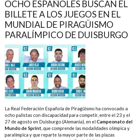
PARALÍMPICOS
OCHO ESPAÑOLES BUSCAN EL
EN
EL
BILLETE A LOS JUEGOS EN EL
MUNDIAL
DE
MUNDIAL DE PIRAGÜISMO
PIRAGÜISMO
DE
DUISBURGO
PARALÍMPICO DE DUISBURGO
La Real Federación Española de Piragüismo ha convocado a
ocho palistas con discapacidad para competir, entre el 23 y el
27 de agosto en Duisburgo (Alemania), en el
Campeonato del
Mundo de Sprint
, que comprende las modalidades olímpica y
paralímpica y que reparte la mayor parte de las plazas