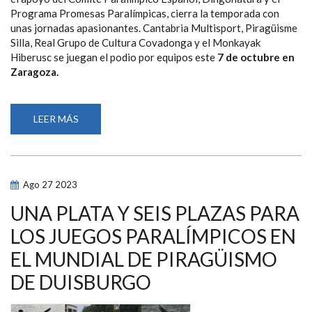
Programa Promesas Paralímpicas, cierra la temporada con
unas jornadas apasionantes. Cantabria Multisport, Piragüisme
Silla, Real Grupo de Cultura Covadonga y el Monkayak
Hiberusc se juegan el podio por equipos este
7 de octubre en
Zaragoza.
LEER MÁS
SOBRE
EL
PIRAGÜISMO
PARALÍMPICO
SE
DA
CITA
Ago
27
2023
EN
ZARAGOZA
CON
UNA PLATA Y SEIS PLAZAS PARA
LA
DISPUTA
LOS JUEGOS PARALÍMPICOS EN
DEL
III
EL MUNDIAL DE PIRAGÜISMO
CIRCUITO
OPEN
NACIONAL
DE DUISBURGO