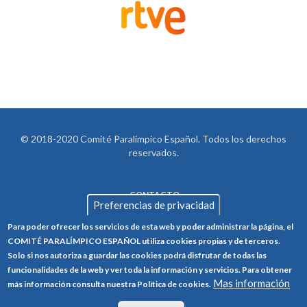
© 2018-2020 Comité Paralímpico Español. Todos los derechos
reservados.
CONTACTO
LEGAL
Preferencias de privacidad
AVISO LEGAL
FOOTER
Para poder ofrecer los servicios de esta web y poder administrar la página, el
POLÍTICA DE PRIVACIDAD
COMITÉ PARALÍMPICO ESPAÑOL utiliza cookies propias y de terceros.
Solo si nos autoriza a guardar las cookies podrá disfrutar de todas las
POLÍTICA DE COOKIES
funcionalidades de la web y ver toda la información y servicios. Para obtener
CANAL ÉTICO
Mas información
más información consulta nuestra Política de cookies.
TRABAJA CON NOSOTROS