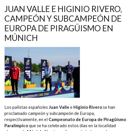
DE
CALIDAD
JUAN VALLE E HIGINIO RIVERO,
CLUB
DINGONATURA
CAMPEÓN Y SUBCAMPEÓN DE
POR
SU
EUROPA DE PIRAGÜISMO EN
APOYO
A
LA
MÚNICH
MODALIDAD
PARALÍMPICA
Los palistas españoles
Juan Valle
e
Higinio Rivero
se han
proclamado campeón y subcampeón de Europa,
respectivamente, en el
Campeonato de Europa de Piragüismo
Paralímpico
que se ha celebrado estos días en la localidad