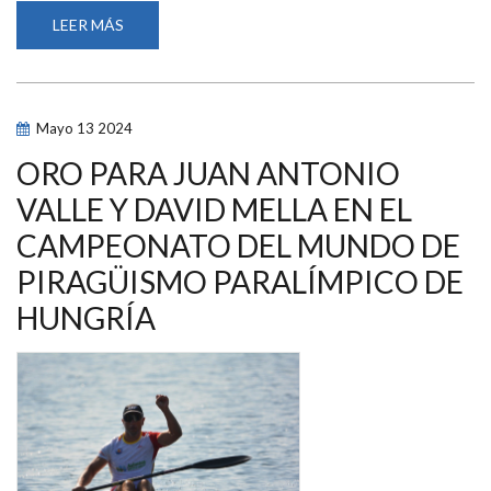
LEER MÁS
SOBRE
DIECISIETE
CLUBES
DE
PIRAGÜISMO
OBTIENEN
SELLO
Mayo
13
2024
Y
MENCIÓN
DE
ORO PARA JUAN ANTONIO
CALIDAD
DINGONATURA
VALLE Y DAVID MELLA EN EL
POR
SU
CAMPEONATO DEL MUNDO DE
INCLUSIÓN
DE
PALISTAS
PIRAGÜISMO PARALÍMPICO DE
CON
DISCAPACIDAD
HUNGRÍA