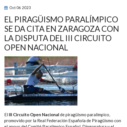
PIRAGÜISMO
PARALÍMPICO
Oct
06
2023
ESPAÑOL
SE
CONCENTRARÁN
EL PIRAGÜISMO PARALÍMPICO
EN
NAVIDAD
SE DA CITA EN ZARAGOZA CON
LA DISPUTA DEL III CIRCUITO
OPEN NACIONAL
El
III Circuito Open Nacional
de piragüismo paralímpico,
promovido por la Real Federación Española de Piragüismo con
el apoyo del Comité Paralímpico Español, Dingonatura y el