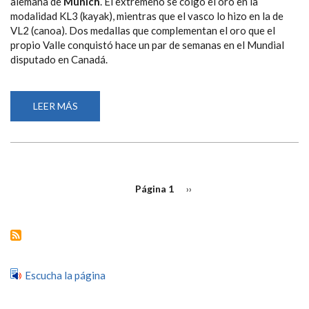
alemana de
Múnich
. El extremeño se colgó el oro en la
modalidad KL3 (kayak), mientras que el vasco lo hizo en la de
VL2 (canoa). Dos medallas que complementan el oro que el
propio Valle conquistó hace un par de semanas en el Mundial
disputado en Canadá.
LEER MÁS
SOBRE
JUAN
VALLE
E
HIGINIO
RIVERO,
CAMPEÓN
Y
PAGINACIÓN
SUBCAMPEÓN
Página 1
Siguiente
››
DE
página
EUROPA
DE
PIRAGÜISMO
EN
MÚNICH
Escucha la página