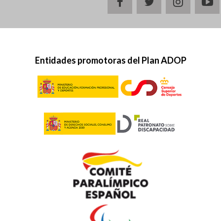
facebook
twitter
instagr
y
Entidades promotoras del Plan ADOP