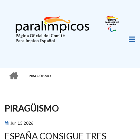
Pasar
al
contenido
principal
Página Oficial del Comité
Paralímpico Español
HOME
PIRAGÜISMO
SOBRESCRIBIR
ENLACES
DE
PIRAGÜISMO
AYUDA
A
Jun
15
2026
LA
ESPAÑA CONSIGUE TRES