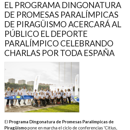
EN
EL PROGRAMA DINGONATURA
EL
CAMPEONATO
DE PROMESAS PARALÍMPICAS
DEL
MUNDO
DE PIRAGÜISMO ACERCARÁ AL
DE
PIRAGÜISMO
PARALÍMPICO
PÚBLICO EL DEPORTE
DE
HUNGRÍA
PARALÍMPICO CELEBRANDO
CHARLAS POR TODA ESPAÑA
El
Programa Dingonatura de Promesas Paralímpicas de
Piragüismo
pone en marcha el ciclo de conferencias 'Citius,