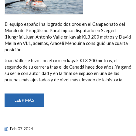
El equipo español ha logrado dos oros en el Campeonato del
Mundo de Piragüismo Paralímpico disputado en Szeged
(Hungría), Juan Antonio Valle en kayak KL3 200 metros y David
Mella en VL1, además, Araceli Menduiña consiguió una cuarta
posición.
Juan Valle se hizo con el oro en kayak KL3 200 metros, el
segundo de su carrera tras el de Canadá hace dos años. Ya ganó
su serie con autoridad y en la final se impuso en una de las
pruebas más ajustadas y de nivel más elevado de la historia.
LEER MÁS
SOBRE
ORO
PARA
JUAN
ANTONIO
VALLE
Y
Feb
07
2024
DAVID
MELLA