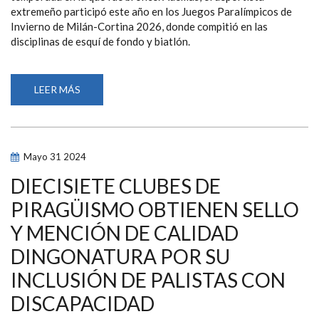
extremeño participó este año en los Juegos Paralímpicos de
Invierno de Milán-Cortina 2026, donde compitió en las
disciplinas de esquí de fondo y biatlón.
LEER MÁS
SOBRE
ESPAÑA
CONSIGUE
TRES
MEDALLAS
EN
EL
Mayo
31
2024
CAMPEONATO
DE
EUROPA
DIECISIETE CLUBES DE
DE
PIRAGÜISMO
PIRAGÜISMO OBTIENEN SELLO
Y MENCIÓN DE CALIDAD
DINGONATURA POR SU
INCLUSIÓN DE PALISTAS CON
DISCAPACIDAD