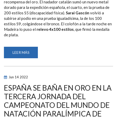
recompensa del oro. El nadador catalán sumó un nuevo metal
dorado para la expedición española, el cuarto, en la prueba de
200 estilos S5 (discapacidad física).
Sarai Gascón
volvió a
subirse al podio en una prueba igualadísima, la de los 100
estilos S9, colgándose el bronce. El colofón a la tarde noche en
Madeira lo puso el
relevo 4x100 estilos
, que firmó la medalla
de plata.
LEER MÁS
SOBRE
TONI
PONCE
SE
PROCLAMA
CAMPEÓN
DEL
Jun
14
2022
MUNDO
EN
UNA
ESPAÑA SE BAÑA EN ORO EN LA
JORNADA
CON
TERCERA JORNADA DEL
TRES
NUEVAS
CAMPEONATO DEL MUNDO DE
MEDALLAS
PARA
ESPAÑA
NATACIÓN PARALÍMPICA DE
EN