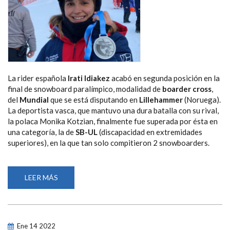
La rider española
Irati Idiakez
acabó en segunda posición en la
final de snowboard paralímpico, modalidad de
boarder cross
,
del
Mundial
que se está disputando en
Lillehammer
(Noruega).
La deportista vasca, que mantuvo una dura batalla con su rival,
la polaca Monika Kotzian, finalmente fue superada por ésta en
una categoría, la de
SB-UL
(discapacidad en extremidades
superiores), en la que tan solo compitieron 2 snowboarders.
LEER MÁS
SOBRE
IRATI
IDIAKEZ
REPITE
SEGUNDA
POSICIÓN,
EN
Ene
14
2022
ESTA