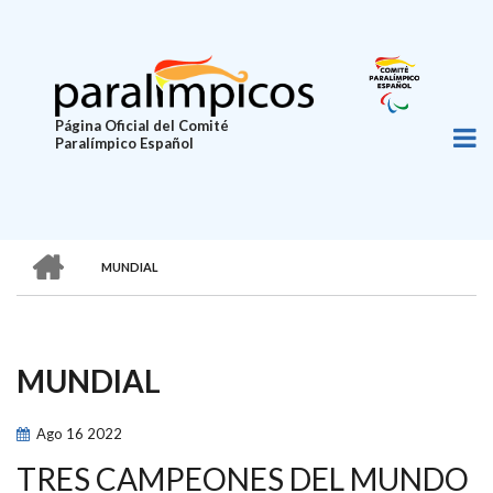
Pasar
al
contenido
principal
Página Oficial del Comité
Paralímpico Español
HOME
MUNDIAL
SOBRESCRIBIR
ENLACES
DE
MUNDIAL
AYUDA
A
Ago
16
2022
LA
TRES CAMPEONES DEL MUNDO