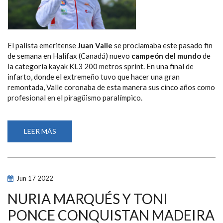
El palista emeritense
Juan Valle
se proclamaba este pasado fin
de semana en Halifax (Canadá) nuevo
campeón del mundo
de
la categoría kayak KL3 200 metros sprint. En una final de
infarto, donde el extremeño tuvo que hacer una gran
remontada, Valle coronaba de esta manera sus cinco años como
profesional en el piragüismo paralímpico.
LEER MÁS
SOBRE
JUAN
VALLE,
CAMPEÓN
DEL
MUNDO
DE
Jun
17
2022
PIRAGÜISMO
PARALÍMPICO
EN
NURIA MARQUÉS Y TONI
CATEGORÍA
KL3
PONCE CONQUISTAN MADEIRA