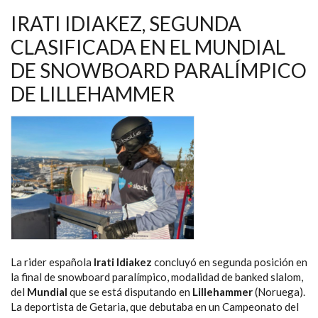
OCASIÓN
EN
IRATI IDIAKEZ, SEGUNDA
SNOWBOARD
CROSS,
CLASIFICADA EN EL MUNDIAL
EN
EL
DE SNOWBOARD PARALÍMPICO
MUNDIAL
PARALÍMPICO
DE
DE LILLEHAMMER
LILLEHAMMER
La rider española
Irati Idiakez
concluyó en segunda posición en
la final de snowboard paralímpico, modalidad de banked slalom,
del
Mundial
que se está disputando en
Lillehammer
(Noruega).
La deportista de Getaria, que debutaba en un Campeonato del