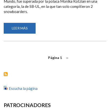
Mundo, fue superada por la polaca Monika Kotzian en una
categoría, la de SB-UL, en la que tan solo compitieron 2
snowboarders.
LEER MÁS
SOBRE
IRATI
IDIAKEZ,
SEGUNDA
CLASIFICADA
EN
EL
MUNDIAL
PAGINACIÓN
DE
Página 1
Siguiente
››
SNOWBOARD
página
PARALÍMPICO
DE
LILLEHAMMER
Escucha la página
PATROCINADORES