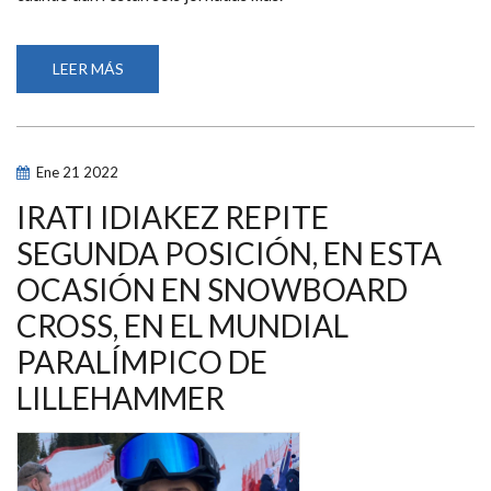
LEER MÁS
SOBRE
ESPAÑA
ARRANCA
EL
MUNDIAL
DE
NATACIÓN
Ene
21
2022
PARALÍMPICA
DE
MADEIRA
IRATI IDIAKEZ REPITE
CON
6
SEGUNDA POSICIÓN, EN ESTA
MEDALLAS
OCASIÓN EN SNOWBOARD
CROSS, EN EL MUNDIAL
PARALÍMPICO DE
LILLEHAMMER