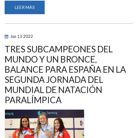
LEER MÁS
SOBRE
ESPAÑA
SE
BAÑA
EN
ORO
EN
Jun
13
2022
LA
TERCERA
JORNADA
TRES SUBCAMPEONES DEL
DEL
CAMPEONATO
MUNDO Y UN BRONCE,
DEL
MUNDO
BALANCE PARA ESPAÑA EN LA
DE
NATACIÓN
PARALÍMPICA
SEGUNDA JORNADA DEL
DE
MADEIRA
MUNDIAL DE NATACIÓN
PARALÍMPICA