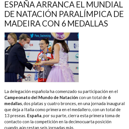
PARA
ESPAÑA ARRANCA EL MUNDIAL
ESPAÑA
EN
DE NATACIÓN PARALÍMPICA DE
LA
SEGUNDA
MADEIRA CON 6 MEDALLAS
JORNADA
DEL
MUNDIAL
DE
NATACIÓN
PARALÍMPICA
La delegación española ha comenzado su participación en el
Campeonato del Mundo de Natación
con un total de
6
medallas
, dos platas y cuatro bronces, en una jornada inaugural
que deja a Italia como primera en el medallero, con un total de
13 preseas.
España
, por su parte, cierra esta primera toma de
contacto con la competición en la decimocuarta posición
cuando aún restan seis jornadas más.