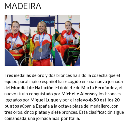
EL
MADEIRA
MUNDIAL
DE
NATACIÓN
PARALÍMPICA
Tres medallas de oro y dos bronces ha sido la cosecha que el
equipo paralímpico español ha recogido en una nueva jornada
del
Mundial de Natación
. El doblete de
Marta Fernández
, el
nuevo título conquistado por
Michelle Alonso
y los bronces
logrados por
Miguel Luque
y por el
relevo 4x50 estilos 20
puntos
aúpan a España a la octava plaza del medallero, con
tres oros, cinco platas y siete bronces. Esta clasificación sigue
comandada, una jornada más, por Italia.