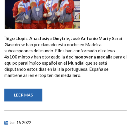
Íñigo Llopis
,
Anastasiya Dmytriv
,
José Antonio Mari
y
Sarai
Gascón
se han proclamado esta noche en Madeira
subcampeones del mundo. Ellos han conformado el relevo
4x100 mixto
y han otorgado la
decimonovena medalla
para el
equipo paralímpico español en el
Mundial
que se está
disputando estos días en la isla portuguesa. España se
mantiene así en el top ten del medallero.
LEER MÁS
SOBRE
EL
RELEVO
ESPAÑOL
4X100
MIXTO
SE
Jun
15
2022
PROCLAMA
SUBCAMPEÓN