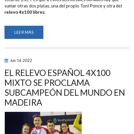
sumar otras dos platas, una del propio Toni Ponce y otra del
relevo 4x100 libres
.
LEER MÁS
SOBRE
NURIA
MARQUÉS
Y
TONI
PONCE
CONQUISTAN
Jun
16
2022
MADEIRA
Y
SE
EL RELEVO ESPAÑOL 4X100
PROCLAMAN
CAMPEONES
MIXTO SE PROCLAMA
DEL
MUNDO
SUBCAMPEÓN DEL MUNDO EN
DE
NATACIÓN
PARALÍMPICA
MADEIRA