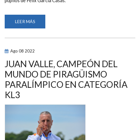
pupilos de Félix García Casas.
LEER MÁS
SOBRE
TRES
CAMPEONES
DEL
MUNDO
Y
NUEVE
Ago
08
2022
MEDALLAS
PARA
ESPAÑA
JUAN VALLE, CAMPEÓN DEL
EN
EL
MUNDO DE PIRAGÜISMO
MUNDIAL
DE
PARALÍMPICO EN CATEGORÍA
CICLISMO
PARALÍMPICO
KL3