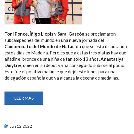
Toni Ponce
,
Íñigo Llopis
y
Sarai Gascón
se proclamaron
subcampeones del mundo en una nueva jornada del
Campeonato del Mundo de Natación
que se está disputando
estos días en Madeira. Pero es que a estas tres platas hay que
añadir el bronce de una niña de tan solo 13 años,
Anastasiya
Dmytriv
, quien en su debut ya ha conseguido subirse al podio.
Éste fue el positivo balance que dejó este lunes para una
delegación española que ya alcanza la decena de medallas.
LEER MÁS
SOBRE
TRES
SUBCAMPEONES
DEL
MUNDO
Y
UN
Jun
12
2022
BRONCE,
BALANCE